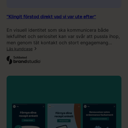
j
l
a
i
g
g
“Klingit förstod direkt vad vi var ute efter”
s
f
å
ö
En visuell identitet som ska kommunicera både
g
r
lekfullhet och seriositet kan var svår att pussla ihop,
p
l
men genom tät kontakt och stort engagemang
r
ä
kunde Klingit leverera ett resultat som medarbetarna
Läs kundcase
i
n
på Schibsted Brand Studio känner sig stolta över att
s
g
:
visa upp.
e
n
“
t
i
K
”
n
l
g
i
a
n
v
g
v
i
å
t
r
f
t
ö
t
r