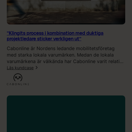
s
t
k
k
r
o
i
n
v
c
”Klingits process i kombination med duktiga
a
e
projektledare sticker verkligen ut”
”
p
Cabonline är Nordens ledande mobilitetsföretag
t
med starka lokala varumärken. Medan de lokala
s
varumärkena är välkända har Cabonline varit relativt
o
okänt utanför branschen. Nu genomgår bolaget en
Läs kundcase
m
strategisk varumärkesförändring: att positionera
b
:
Cabonline som det tydliga paraplyvarumärket och
l
”
bygga ett enat nordiskt bolag, inifrån och ut.
e
K
v
l
t
i
y
n
d
g
l
i
i
t