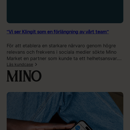
”
y
f
t
a
b
”Vi ser Klingit som en förlängning av vårt team”
l
i
För att etablera en starkare närvaro genom högre
c
relevans och frekvens i sociala medier sökte Mino
k
Market en partner som kunde ta ett helhetsansvar.
e
Med Klingits hjälp har de fått bättre struktur,
Läs kundcase
n
smidigare produktion och mer tid över till intern
o
:
tillväxt.
c
”
h
V
t
i
ä
s
n
e
k
r
a
K
s
l