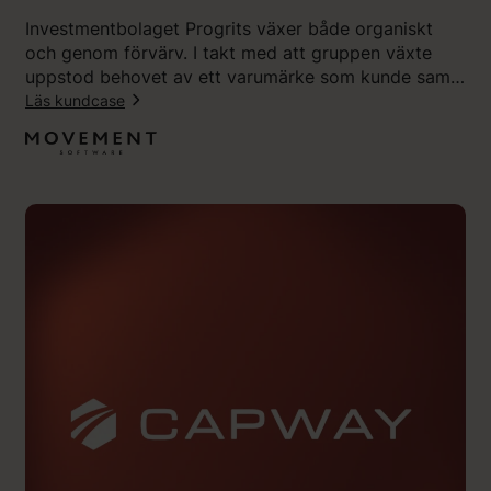
t
Investmentbolaget Progrits växer både organiskt
f
och genom förvärv. I takt med att gruppen växte
å
uppstod behovet av ett varumärke som kunde samla
r
hela verksamheten – och Progrits blev Movement
Läs kundcase
1
Software. Tillsammans med Klingit utvecklade
1
:
koncernen en ny visuell identitet, budskapsplattform
a
”
och webbplats som skapat engagemang både
v
V
internt och externt.
1
å
0
r
i
t
b
n
e
y
t
a
y
v
g
a
”
r
u
m
ä