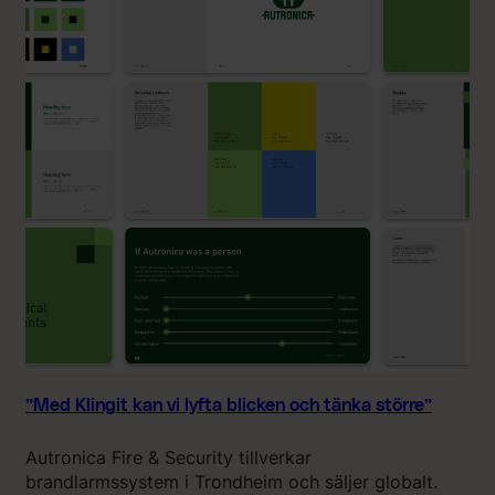
i
g
l
i
l
t
l
ä
i
r
v
e
”
n
f
a
n
t
a
s
t
i
s
k
”Med Klingit kan vi lyfta blicken och tänka större”
l
ö
Autronica Fire & Security tillverkar
s
brandlarmssystem i Trondheim och säljer globalt.
n