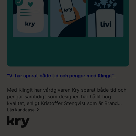
e
s
a
t
m
o
”
d
d
i
r
e
k
t
v
“Vi har sparat både tid och pengar med Klingit”
a
d
Med Klingit har vårdgivaren Kry sparat både tid och
v
pengar samtidigt som designen har hållit hög
i
kvalitet, enligt Kristoffer Stenqvist som är Brand
v
Director på Kry.
Läs kundcase
a
r
:
u
“
t
V