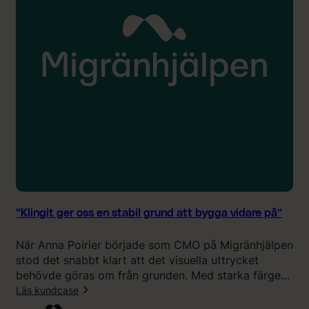
g
s
t
p
o
r
c
o
h
c
g
e
j
s
o
s
r
i
d
k
e
o
T
m
B
b
E
i
“Klingit ger oss en stabil grund att bygga vidare på”
-
n
k
a
När Anna Poirier började som CMO på Migränhjälpen
a
t
stod det snabbt klart att det visuella uttrycket
m
i
behövde göras om från grunden. Med starka färger
p
o
som potentiellt kunde trigga migrän och en hemsida
Läs kundcase
a
n
som inte speglade vad tjänsten faktiskt stod för
n