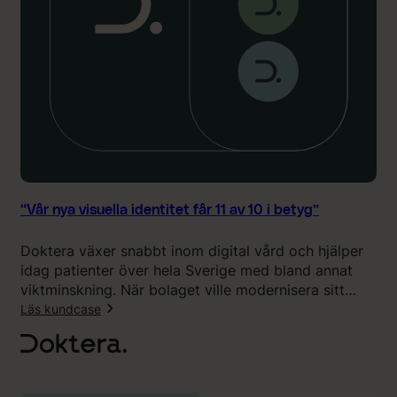
“Vår nya visuella identitet får 11 av 10 i betyg”
Doktera växer snabbt inom digital vård och hjälper
idag patienter över hela Sverige med bland annat
viktminskning. När bolaget ville modernisera sitt
varumärke och skapa ett mer eget uttryck valde de
Läs kundcase
att samarbeta med Klingit för branding, visuell
:
identitet och webbdesign.
“
V
å