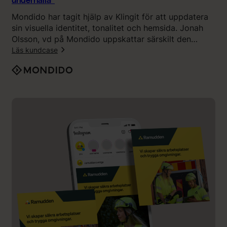
underhålla”
y
t
Mondido har tagit hjälp av Klingit för att uppdatera
m
a
sin visuella identitet, tonalitet och hemsida. Jonah
e
n
Olsson, vd på Mondido uppskattar särskilt den
n
v
transparensen och de tydliga förväntningarna från
Läs kundcase
”
ä
Klingits sida.
n
:
d
“
a
R
K
e
l
s
i
u
n
l
g
t
i
a
t
t
”
e
t
ä
r
o