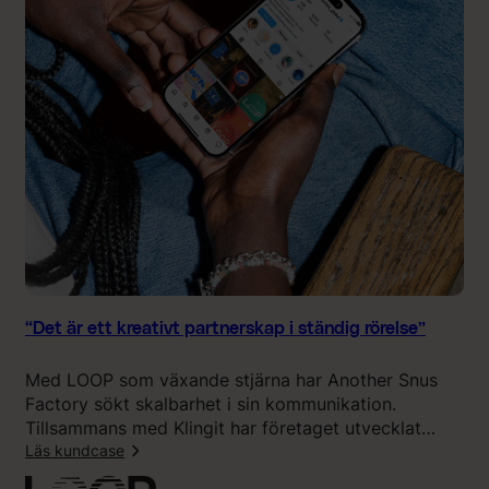
t
i
ö
n
r
g
r
i
e
t
”
s
o
m
e
n
f
ö
r
l
“Det är ett kreativt partnerskap i ständig rörelse”
ä
n
Med LOOP som växande stjärna har Another Snus
g
Factory sökt skalbarhet i sin kommunikation.
n
Tillsammans med Klingit har företaget utvecklat
i
kampanjer och innehåll som stärker varumärket,
Läs kundcase
n
samtidigt som AI banat väg för ett snabbare och
g
: