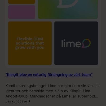
l
ä
i
n
n
t
g
a
i
d
t
e
s
m
A
i
I
g
-
i
e
n
r
t
b
e
j
s
“Klingit blev en naturlig förlängning av vårt team”
u
å
d
h
Kundhanteringsbolaget Lime har gjort om sin visuella
a
ä
identitet och hemsida med hjälp av Klingit. Lina
n
r
Andolf-Orup, Marknadschef på Lime, är supernöjd
d
h
med resultatet.
Läs kundcase
e
ö