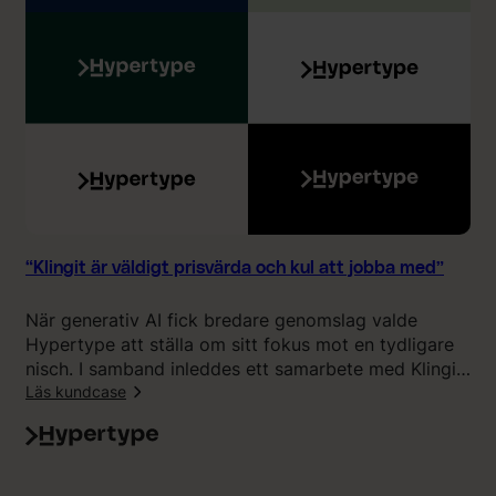
”
e
m
p
e
å
d
”
K
l
i
n
g
i
t
h
“Klingit är väldigt prisvärda och kul att jobba med”
a
r
När generativ AI fick bredare genomslag valde
g
Hypertype att ställa om sitt fokus mot en tydligare
j
nisch. I samband inleddes ett samarbete med Klingit
o
för att ta fram ett nytt varumärke, en ny visuell
Läs kundcase
r
identitet och marknadsföring. Beatrice Baltscheffsky
t
:
berättar varför valet föll på Klingit och varför hon är
s
“
nöjd med resultatet.
k
K