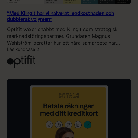
t
n
“Med Klingit har vi halverat leadkostnaden och
e
dubblerat volymen”
r
Optifit växer snabbt med Klingit som strategisk
s
marknadsföringspartner. Grundaren Magnus
k
Wahlström berättar hur ett nära samarbete har
a
halverat leadkostnaden, fördubblat inflödet och lagt
Läs kundcase
p
grunden för långsiktig tillväxt inom medicinsk
i
:
viktminskning.
s
“
t
M
ä
e
n
d
d
K
i
l
g
i
r
n
ö
g
r
i
e
t