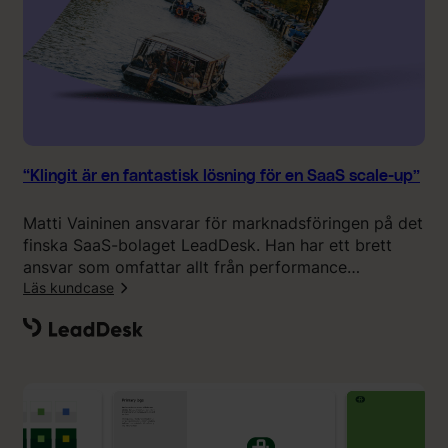
”
r
o
s
s
v
ä
c
k
“Klingit är en fantastisk lösning för en SaaS scale-up”
a
v
Matti Vaininen ansvarar för marknadsföringen på det
a
finska SaaS-bolaget LeadDesk. Han har ett brett
r
ansvar som omfattar allt från performance
u
marketing till events och grafisk form. I början av
Läs kundcase
m
2024 började han samarbeta med Klingit och har
ä
:
varit nöjd sedan dess.
r
“
k
K
e
l
t
i
t
n