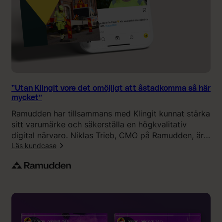
t
r
o
l
i
g
t
s
”Utan Klingit vore det omöjligt att åstadkomma så här
l
mycket”
i
Ramudden har tillsammans med Klingit kunnat stärka
p
sitt varumärke och säkerställa en högkvalitativ
a
digital närvaro. Niklas Trieb, CMO på Ramudden, är
t
särskilt nöjd med den enorma bredden av olika
Läs kundcase
,
spetskompetenser som finns i Klingits erbjudande.
p
:
r
”
o
U
f
t
f
a
s
n