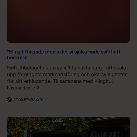
r
k
e
k
ä
n
n
s
“Klingit fångade precis det vi själva hade svårt att
h
beskriva”
e
Fintechbolaget Capway vill ta nästa steg i att skala
l
upp företagets marknadsföring och öka synligheten
r
för sitt erbjudande. Tillsammans med Klingit
ä
utvecklade de ett nytt varumärke, en ny visuell
Läs kundcase
t
identitet och en ny webbplats som tydligare
t
:
kommunicerar företagets erbjudande och
”
“
personlighet.
K
l
i
n