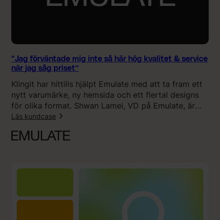
y
r
c
å
k
d
e
m
t
e
“Jag förväntade mig inte så här hög kvalitet & service
”
d
när jag såg priset”
k
Klingit har hittills hjälpt Emulate med att ta fram ett
a
nytt varumärke, ny hemsida och ett flertal designs
m
för olika format. Shwan Lamei, VD på Emulate, är
p
väldigt nöjd med resultatet. Han anser att Klingits
Läs kundcase
a
erbjudande är unikt eftersom det kombinerar
n
:
kostnadseffektivitet med hög kvalitet, flexibilitet och
j
“
snabbhet.
e
J
n
a
u
g
t
f
a
ö
n
r
K
v