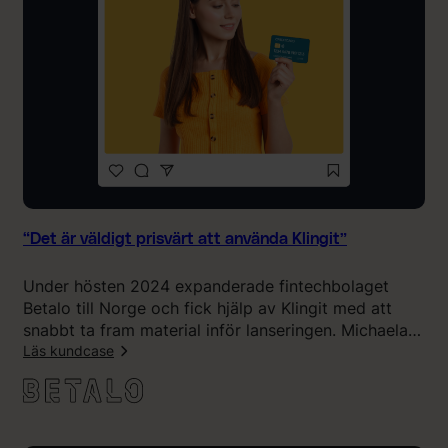
l
h
s
a
e
r
”
v
i
h
a
l
v
e
r
“Det är väldigt prisvärt att använda Klingit”
a
t
Under hösten 2024 expanderade fintechbolaget
l
Betalo till Norge och fick hjälp av Klingit med att
e
snabbt ta fram material inför lanseringen. Michaela
a
Bäucke Kollem, kommersiell chef på Betalo, ser
Läs kundcase
d
Klingit en komplett och effektiv lösning för
k
:
företagets kreativa behov.
o
“
s
D
t
e