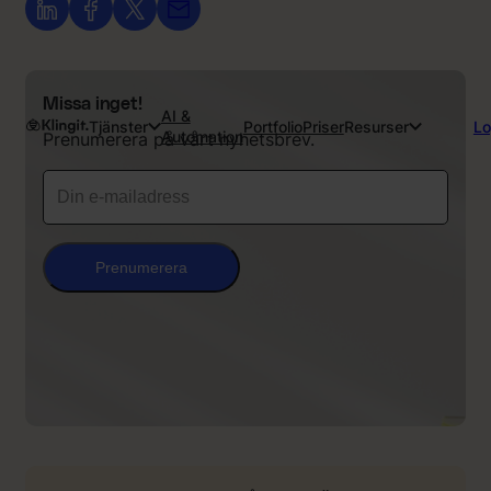
Missa inget!
AI &
Tjänster
Portfolio
Priser
Resurser
Lo
Automation
Prenumerera på vårt nyhetsbrev.
Prenumerera