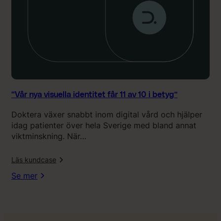
e
l
l
a
i
d
e
n
t
“Vår nya visuella identitet får 11 av 10 i betyg”
i
Doktera växer snabbt inom digital vård och hjälper
t
idag patienter över hela Sverige med bland annat
e
viktminskning. När…
t
f
l
Läs kundcase
å
r
Se mer
1
1
a
v