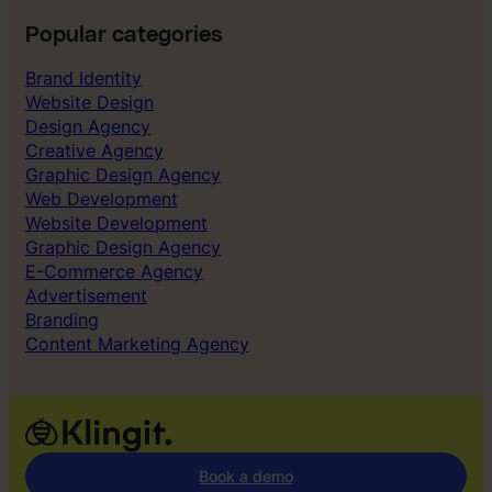
1
0
Popular categories
i
Brand Identity
b
Website Design
e
Design Agency
t
Creative Agency
y
Graphic Design Agency
g
Web Development
”
Website Development
Graphic Design Agency
E-Commerce Agency
Advertisement
Branding
Content Marketing Agency
Book a demo