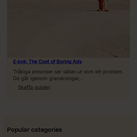
e
e
d
t
o
k
n
o
w
a
E-bok: The Cost of Boring Ads
b
Tråkiga annonser ser sällan ut som ett problem.
o
De går igenom granskningar,…
u
:
Skaffa guiden
t
E
L
-
T
b
V
o
,
k
C
:
A
Popular categories
T
C