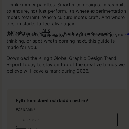
Think simpler palettes. Smarter campaigns. Ideas built
to endure, not just perform. It’s where experimentation
meets restraint. Where culture meets craft. And where
design starts to feel alive again.
AI &
Tjänster
Portfolio
Priser
Resurser
Lo
Whether you’re looking to get inspired, challenge your
Automation
thinking, or spot what’s coming next, this guide is
made for you.
Download the Klingit Global Graphic Design Trend
Report today to stay on top of the creative trends we
believe will leave a mark during 2026.
Fyll i formuläret och ladda ned nu!
FÖRNAMN*