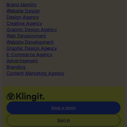
h
&
Brand Identity
e
P
Website Design
C
a
Design Agency
o
y
Creative Agency
s
b
Graphic Design Agency
t
a
Web Development
o
c
Website Development
f
k
Graphic Design Agency
B
E-Commerce Agency
o
Advertisement
r
Branding
i
Content Marketing Agency
n
g
A
d
s
Book a demo
Sign in