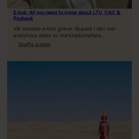
E-bok: All you need to know about LTV, CAC &
Payback
Vår senaste e-bok gräver djupare i den mer
analytiska delen av marknadschefens…
:
Skaffa guiden
E
-
b
o
k
:
A
l
l
y
o
u
n