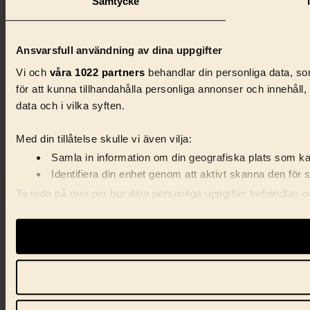
Samtycke
Ansvarsfull användning av dina uppgifter
Vi och
våra 1022 partners
behandlar din personliga data, som
för att kunna tillhandahålla personliga annonser och innehåll
data och i vilka syften.
Med din tillåtelse skulle vi även vilja:
Samla in information om din geografiska plats som kan
Identifiera din enhet genom att aktivt skanna den för 
Ta reda på mer om hur dina personliga uppgifter behandlas och
förklaringen.
Vi använder enhetsidentifierare för att anpassa innehåll, ann