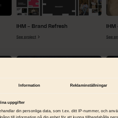
IHM – Brand Refresh
IHM 
See project
See pr
:
IHM
–
Brand
Refresh
Automation
Portfolio
Priser
Resurser
Boka d
Logga in
Information
Reklaminställningar
ina uppgifter
handlar din personliga data, som t.ex. ditt IP-nummer, och anv
illgång till information på din enhet för att kunna tillhandahålla pe