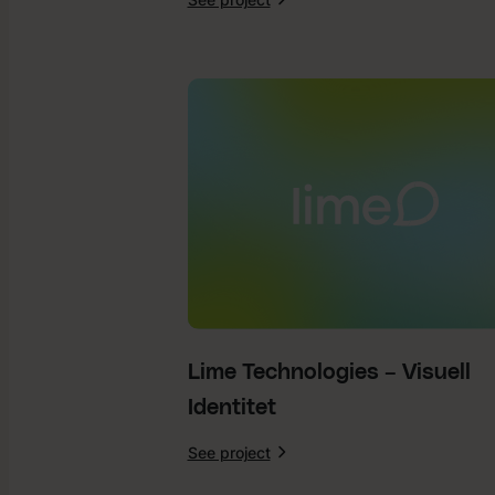
:
Optifit
–
Sociala
Medier
Lime Technologies – Visuell
Identitet
See project
:
Lime