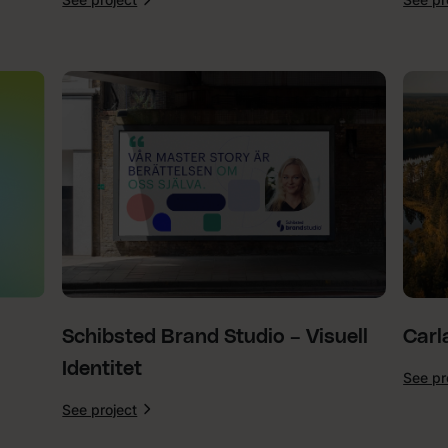
:
Treyd
–
Sociala
Medier
Schibsted Brand Studio – Visuell
Carl
Identitet
See pr
See project
:
Schibsted