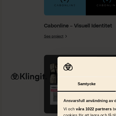
Cabonline – Visuell Identitet
See project
:
Cabonline
–
Visuell
Identitet
Tjänster
AI & 
Samtycke
Ansvarsfull användning av d
Vi och
våra 1022 partners
be
cookies för att lagra och få t