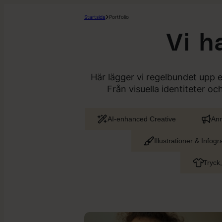
Startsida
Portfolio
Vi ha
Här lägger vi regelbundet upp 
Från visuella identiteter o
AI-enhanced Creative
Ann
Illustrationer & Infogr
Tryck