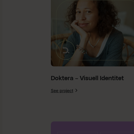
Doktera – Visuell Identitet
See project
:
Doktera
–
Visuell
Identitet