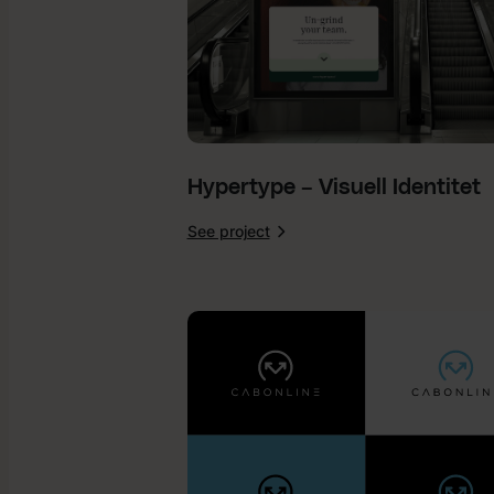
Hypertype – Visuell Identitet
See project
:
Hypertype
–
Visuell
Identitet