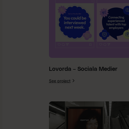
Lovorda – Sociala Medier
See project
:
Lovorda
–
Sociala
Medier