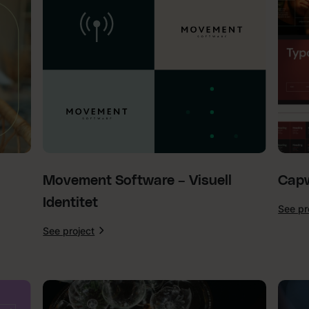
Movement Software – Visuell
Capw
Identitet
See pr
See project
:
Movement
Software
–
Visuell
Identitet