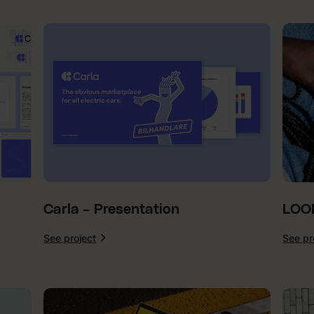
Brand
Studio
–
Visuell
Identitet
Carla – Presentation
LOOP
See project
See pr
:
Carla
–
Presentation