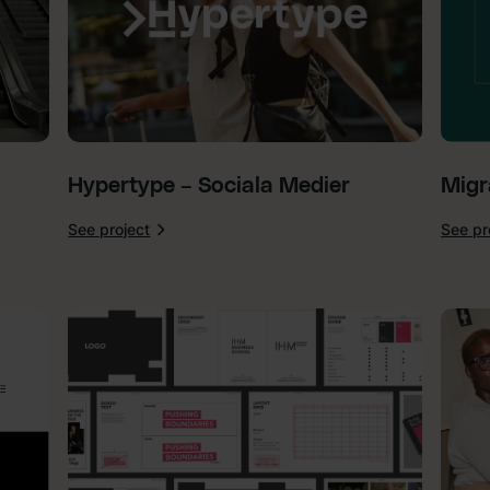
Hypertype – Sociala Medier
Migr
See project
See pr
:
Hypertype
–
Sociala
Medier