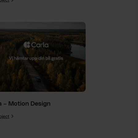
:
Optifit
–
Visuell
Identitet
a – Motion Design
oject
:
Carla
–
Motion