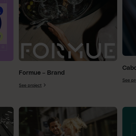
Cabo
Formue – Brand
See pr
See project
:
Formue
–
Brand