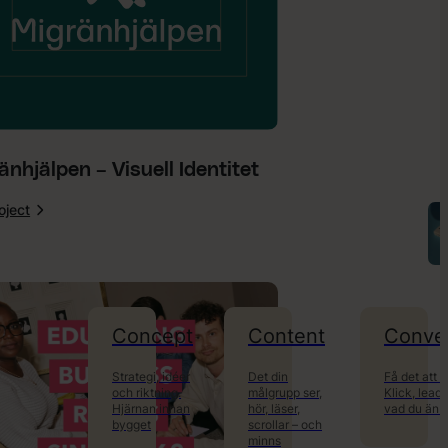
änhjälpen – Visuell Identitet
oject
:
Migränhjälpen
–
Visuell
Identitet
Concept
Content
Conve
Strategi, idéer
Det din
Få det att 
och riktning.
målgrupp ser,
Klick, leads
Hjärnan innan
hör, läser,
vad du än m
bygget
scrollar – och
minns