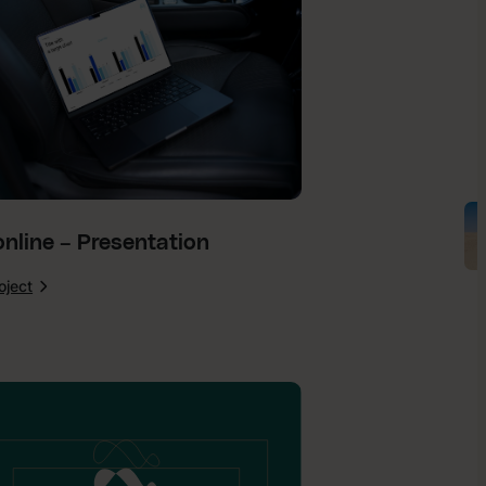
nline – Presentation
oject
:
Cabonline
–
Presentation