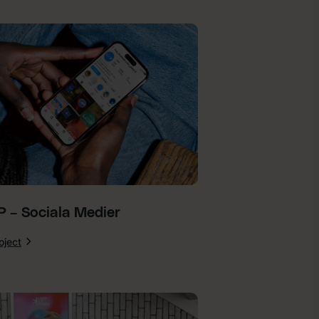
Design
 – Sociala Medier
oject
:
LOOP
–
Sociala
Medier