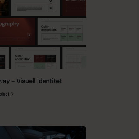
ay – Visuell Identitet
oject
:
Capway
–
Visuell
Identitet