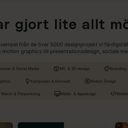
r gjort lite allt mö
exempel från de över 5000 designprojekt vi färdigstäl
ch motion graphics till presentationsdesign, sociala 
onser & Social Media
AR- & 3D-design
Branding &
aphics
Kampanjer & Koncept
Motion Design
, Merch & Förpackning
Webb- & Appdesign
Webbu