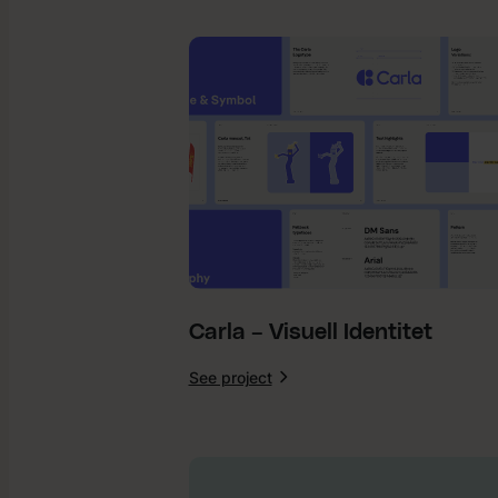
Technologies
–
Visuell
Identitet
Carla – Visuell Identitet
See project
:
Carla
–
Visuell
Identitet