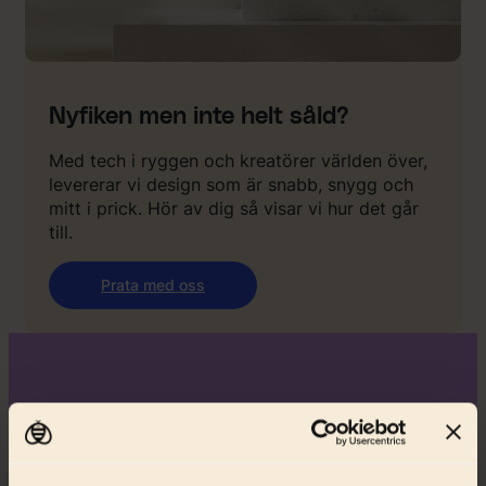
Nyfiken men inte helt såld?
Med tech i ryggen och kreatörer världen över,
levererar vi design som är snabb, snygg och
mitt i prick. Hör av dig så visar vi hur det går
till.
Prata med oss