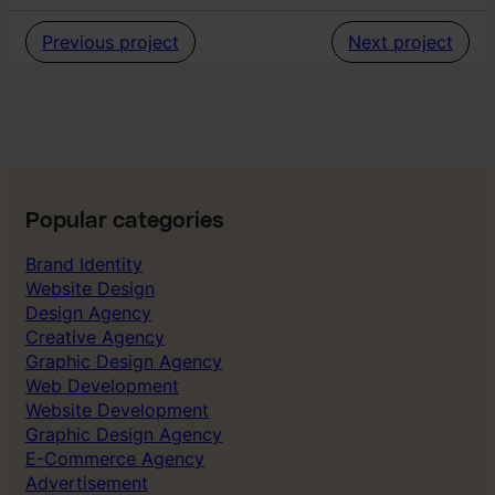
d
y
e
–
Previous project
Next project
n
V
t
i
i
s
t
u
e
e
t
l
l
I
Popular categories
d
e
Brand Identity
n
Website Design
t
i
Design Agency
t
Creative Agency
e
Graphic Design Agency
t
Web Development
Website Development
Graphic Design Agency
E-Commerce Agency
Advertisement