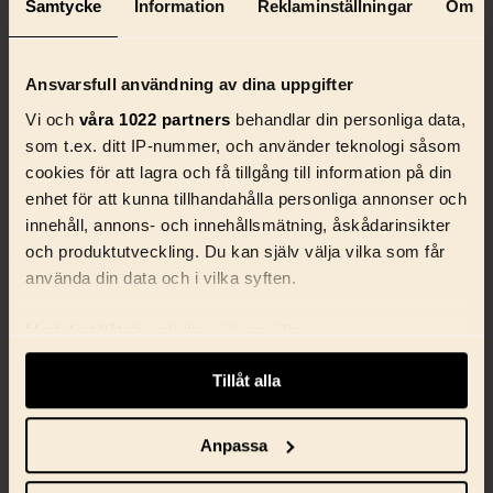
Samtycke
Information
Reklaminställningar
Om
Ansvarsfull användning av dina uppgifter
Vi och
våra 1022 partners
behandlar din personliga data,
som t.ex. ditt IP-nummer, och använder teknologi såsom
cookies för att lagra och få tillgång till information på din
enhet för att kunna tillhandahålla personliga annonser och
innehåll, annons- och innehållsmätning, åskådarinsikter
och produktutveckling. Du kan själv välja vilka som får
använda din data och i vilka syften.
Med din tillåtelse skulle vi även vilja:
Samla in information om din geografiska plats
Tillåt alla
som kan ha en noggrannhet på upp till flera meter
Identifiera din enhet genom att aktivt skanna den
för specifika kännetecken (fingeravtryck)
Anpassa
Ta reda på mer om hur dina personliga uppgifter