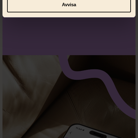
behandlas och ställ in dina preferenser i
detaljsektionen
.
Avvisa
Du kan ändra eller dra tillbaka ditt samtycke när som
helst från cookie-förklaringen.
Vi använder enhetsidentifierare för att anpassa innehåll,
annonser samt analysera vår trafik. Vi delar dessa
identifierare och information med våra
samarbetspartners.