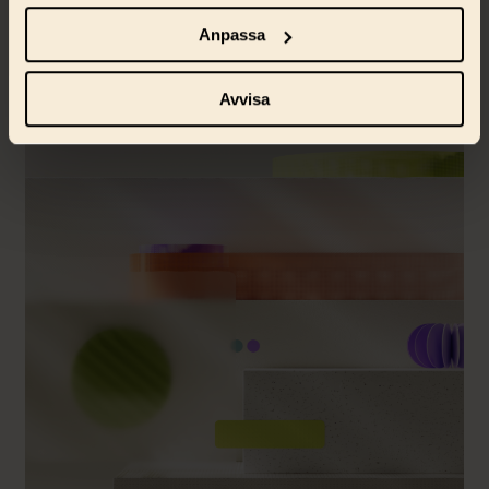
Identifiera din enhet genom att aktivt skanna den
för specifika kännetecken (fingeravtryck)
Anpassa
Ta reda på mer om hur dina personliga uppgifter
behandlas och ställ in dina preferenser i
detaljsektionen
.
Avvisa
Du kan ändra eller dra tillbaka ditt samtycke när som
helst från cookie-förklaringen.
Vi använder enhetsidentifierare för att anpassa innehåll,
annonser samt analysera vår trafik. Vi delar dessa
identifierare och information med våra
samarbetspartners.