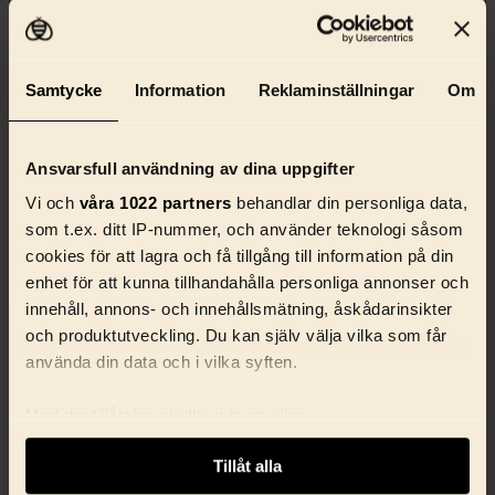
Samtycke
Information
Reklaminställningar
Om
Ansvarsfull användning av dina uppgifter
Vi och
våra 1022 partners
behandlar din personliga data,
som t.ex. ditt IP-nummer, och använder teknologi såsom
cookies för att lagra och få tillgång till information på din
enhet för att kunna tillhandahålla personliga annonser och
innehåll, annons- och innehållsmätning, åskådarinsikter
och produktutveckling. Du kan själv välja vilka som får
använda din data och i vilka syften.
Med din tillåtelse skulle vi även vilja:
Samla in information om din geografiska plats
Tillåt alla
som kan ha en noggrannhet på upp till flera meter