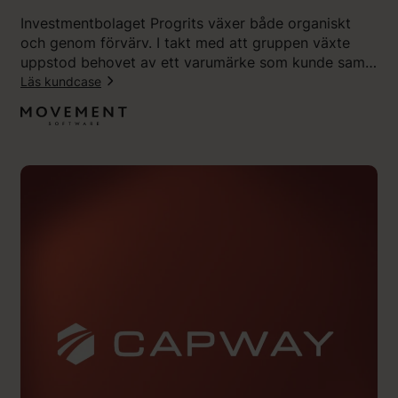
t
Investmentbolaget Progrits växer både organiskt
f
och genom förvärv. I takt med att gruppen växte
å
uppstod behovet av ett varumärke som kunde samla
r
hela verksamheten – och Progrits blev Movement
Läs kundcase
1
Software. Tillsammans med Klingit utvecklade
1
:
koncernen en ny visuell identitet, budskapsplattform
a
”
och webbplats som skapat engagemang både
v
V
internt och externt.
1
å
0
r
i
t
b
n
e
y
t
a
y
v
g
a
”
r
u
m
ä