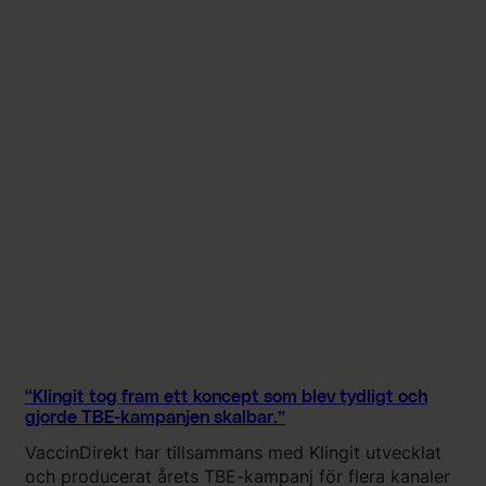
g
i
t
f
å
n
g
a
d
e
p
r
e
c
i
s
d
“Klingit tog fram ett koncept som blev tydligt och
e
gjorde TBE-kampanjen skalbar.”
t
VaccinDirekt har tillsammans med Klingit utvecklat
v
och producerat årets TBE-kampanj för flera kanaler
i