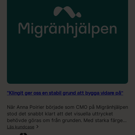
g
s
t
p
o
r
c
o
h
c
g
e
j
s
o
s
r
i
d
k
e
o
T
m
B
b
E
i
“Klingit ger oss en stabil grund att bygga vidare på”
-
n
k
a
När Anna Poirier började som CMO på Migränhjälpen
a
t
stod det snabbt klart att det visuella uttrycket
m
i
behövde göras om från grunden. Med starka färger
p
o
som potentiellt kunde trigga migrän och en hemsida
Läs kundcase
a
n
som inte speglade vad tjänsten faktiskt stod för
n