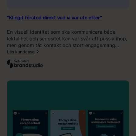
j
l
a
i
g
g
“Klingit förstod direkt vad vi var ute efter”
s
f
å
ö
En visuell identitet som ska kommunicera både
g
r
lekfullhet och seriositet kan var svår att pussla ihop,
p
l
men genom tät kontakt och stort engagemang
r
ä
kunde Klingit leverera ett resultat som medarbetarna
Läs kundcase
i
n
på Schibsted Brand Studio känner sig stolta över att
s
g
:
visa upp.
e
n
“
t
i
K
”
n
l
g
i
a
n
v
g
v
i
å
t
r
f
t
ö
t
r