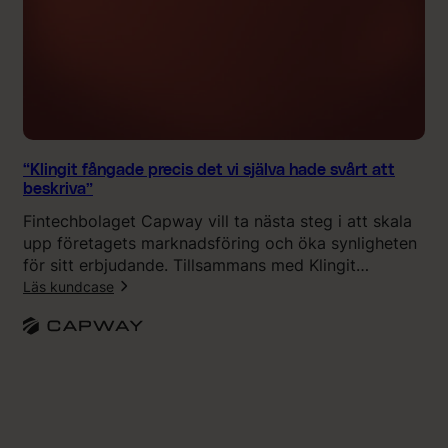
r
k
e
k
ä
n
n
s
“Klingit fångade precis det vi själva hade svårt att
h
beskriva”
e
Fintechbolaget Capway vill ta nästa steg i att skala
l
upp företagets marknadsföring och öka synligheten
r
för sitt erbjudande. Tillsammans med Klingit
ä
utvecklade de ett nytt varumärke, en ny visuell
Läs kundcase
t
identitet och en ny webbplats som tydligare
t
:
kommunicerar företagets erbjudande och
”
“
personlighet.
K
l
i
n