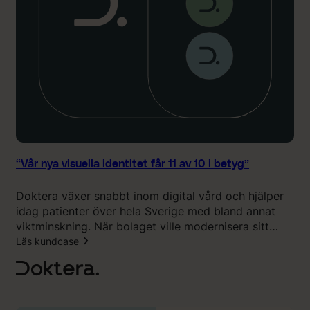
“Vår nya visuella identitet får 11 av 10 i betyg”
Doktera växer snabbt inom digital vård och hjälper
idag patienter över hela Sverige med bland annat
viktminskning. När bolaget ville modernisera sitt
varumärke och skapa ett mer eget uttryck valde de
Läs kundcase
att samarbeta med Klingit för branding, visuell
:
identitet och webbdesign.
“
V
å