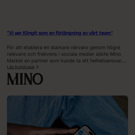
”
y
f
t
a
b
”Vi ser Klingit som en förlängning av vårt team”
l
i
För att etablera en starkare närvaro genom högre
c
relevans och frekvens i sociala medier sökte Mino
k
Market en partner som kunde ta ett helhetsansvar.
e
Med Klingits hjälp har de fått bättre struktur,
Läs kundcase
n
smidigare produktion och mer tid över till intern
o
:
tillväxt.
c
”
h
V
t
i
ä
s
n
e
k
r
a
K
s
l