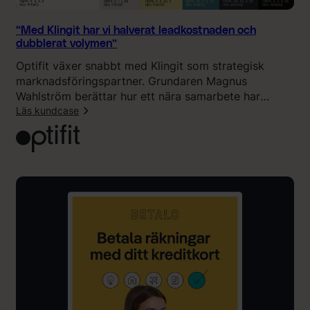
t
n
“Med Klingit har vi halverat leadkostnaden och
e
dubblerat volymen”
r
Optifit växer snabbt med Klingit som strategisk
s
marknadsföringspartner. Grundaren Magnus
k
Wahlström berättar hur ett nära samarbete har
a
halverat leadkostnaden, fördubblat inflödet och lagt
Läs kundcase
p
grunden för långsiktig tillväxt inom medicinsk
i
:
viktminskning.
s
“
t
M
ä
e
n
d
d
K
i
l
g
i
r
n
ö
g
r
i
e
t