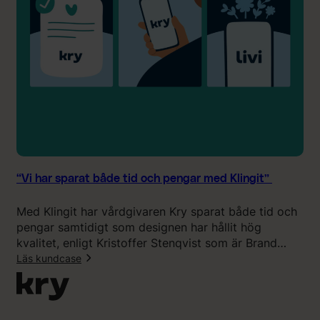
e
s
a
t
m
o
”
d
d
i
r
e
k
t
v
“Vi har sparat både tid och pengar med Klingit”
a
d
Med Klingit har vårdgivaren Kry sparat både tid och
v
pengar samtidigt som designen har hållit hög
i
kvalitet, enligt Kristoffer Stenqvist som är Brand
v
Director på Kry.
Läs kundcase
a
r
:
u
“
t
V