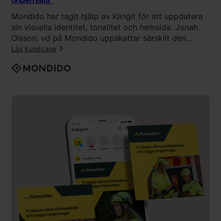
underhålla”
y
t
Mondido har tagit hjälp av Klingit för att uppdatera
m
a
sin visuella identitet, tonalitet och hemsida. Jonah
e
n
Olsson, vd på Mondido uppskattar särskilt den
n
v
transparensen och de tydliga förväntningarna från
Läs kundcase
”
ä
Klingits sida.
n
:
d
“
a
R
K
e
l
s
i
u
n
l
g
t
i
a
t
t
”
e
t
ä
r
o