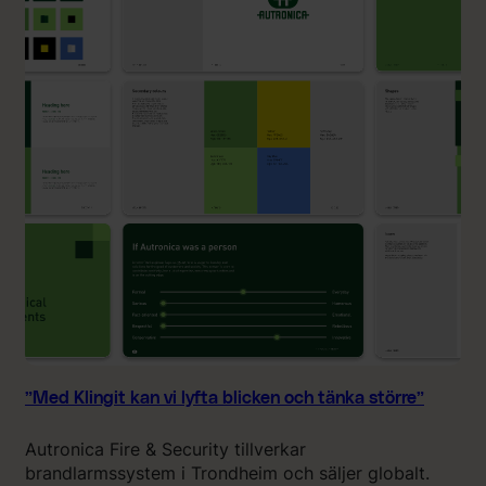
i
g
l
i
l
t
l
ä
i
r
v
e
”
n
f
a
n
t
a
s
t
i
s
k
”Med Klingit kan vi lyfta blicken och tänka större”
l
ö
Autronica Fire & Security tillverkar
s
brandlarmssystem i Trondheim och säljer globalt.
n