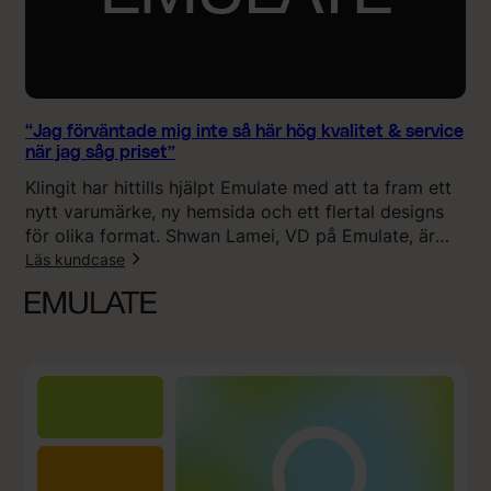
y
r
c
å
k
d
e
m
t
e
“Jag förväntade mig inte så här hög kvalitet & service
”
d
när jag såg priset”
k
Klingit har hittills hjälpt Emulate med att ta fram ett
a
nytt varumärke, ny hemsida och ett flertal designs
m
för olika format. Shwan Lamei, VD på Emulate, är
p
väldigt nöjd med resultatet. Han anser att Klingits
Läs kundcase
a
erbjudande är unikt eftersom det kombinerar
n
:
kostnadseffektivitet med hög kvalitet, flexibilitet och
j
“
snabbhet.
e
J
n
a
u
g
t
f
a
ö
n
r
K
v