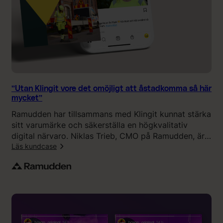
t
r
o
l
i
g
t
s
”Utan Klingit vore det omöjligt att åstadkomma så här
l
mycket”
i
Ramudden har tillsammans med Klingit kunnat stärka
p
sitt varumärke och säkerställa en högkvalitativ
a
digital närvaro. Niklas Trieb, CMO på Ramudden, är
t
särskilt nöjd med den enorma bredden av olika
Läs kundcase
,
spetskompetenser som finns i Klingits erbjudande.
p
:
r
”
o
U
f
t
f
a
s
n