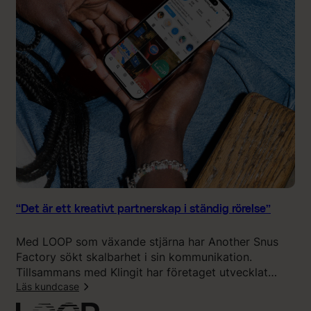
t
i
ö
n
r
g
r
i
e
t
”
s
o
m
e
n
f
ö
r
l
“Det är ett kreativt partnerskap i ständig rörelse”
ä
n
Med LOOP som växande stjärna har Another Snus
g
Factory sökt skalbarhet i sin kommunikation.
n
Tillsammans med Klingit har företaget utvecklat
i
kampanjer och innehåll som stärker varumärket,
Läs kundcase
n
samtidigt som AI banat väg för ett snabbare och
g
: