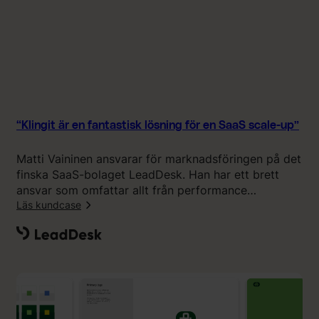
”
r
o
s
s
v
ä
c
k
“Klingit är en fantastisk lösning för en SaaS scale-up”
a
v
Matti Vaininen ansvarar för marknadsföringen på det
a
finska SaaS-bolaget LeadDesk. Han har ett brett
r
ansvar som omfattar allt från performance
u
marketing till events och grafisk form. I början av
Läs kundcase
m
2024 började han samarbeta med Klingit och har
ä
:
varit nöjd sedan dess.
r
“
k
K
e
l
t
i
t
n