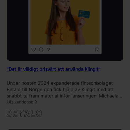
l
h
s
a
e
r
”
v
i
h
a
l
v
e
r
“Det är väldigt prisvärt att använda Klingit”
a
t
Under hösten 2024 expanderade fintechbolaget
l
Betalo till Norge och fick hjälp av Klingit med att
e
snabbt ta fram material inför lanseringen. Michaela
a
Bäucke Kollem, kommersiell chef på Betalo, ser
Läs kundcase
d
Klingit en komplett och effektiv lösning för
k
:
företagets kreativa behov.
o
“
s
D
t
e