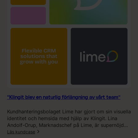
l
ä
i
n
n
t
g
a
i
d
t
e
s
m
A
i
I
g
-
i
e
n
r
t
b
e
j
s
“Klingit blev en naturlig förlängning av vårt team”
u
å
d
h
Kundhanteringsbolaget Lime har gjort om sin visuella
a
ä
identitet och hemsida med hjälp av Klingit. Lina
n
r
Andolf-Orup, Marknadschef på Lime, är supernöjd
d
h
med resultatet.
Läs kundcase
e
ö