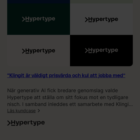
”
e
m
p
e
å
d
”
K
l
i
n
g
i
t
h
“Klingit är väldigt prisvärda och kul att jobba med”
a
r
När generativ AI fick bredare genomslag valde
g
Hypertype att ställa om sitt fokus mot en tydligare
j
nisch. I samband inleddes ett samarbete med Klingit
o
för att ta fram ett nytt varumärke, en ny visuell
Läs kundcase
r
identitet och marknadsföring. Beatrice Baltscheffsky
t
:
berättar varför valet föll på Klingit och varför hon är
s
“
nöjd med resultatet.
k
K