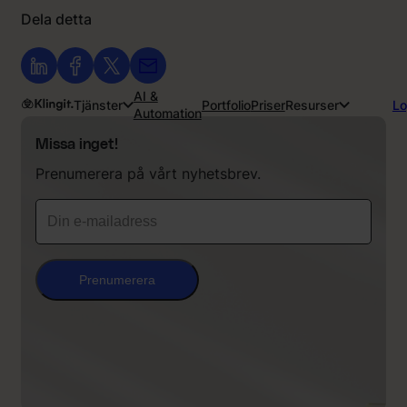
Dela detta
AI &
Tjänster
Portfolio
Priser
Resurser
Lo
Automation
Missa inget!
Prenumerera på vårt nyhetsbrev.
Prenumerera