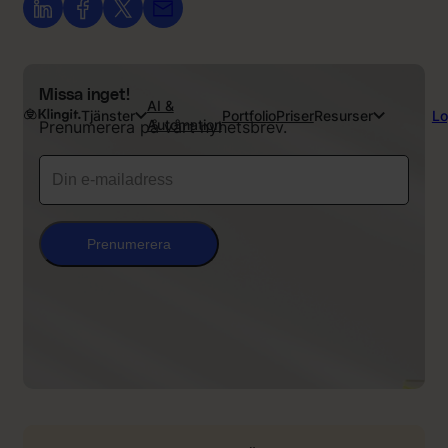
Missa inget!
AI &
Tjänster
Portfolio
Priser
Resurser
Lo
Automation
Prenumerera på vårt nyhetsbrev.
Prenumerera