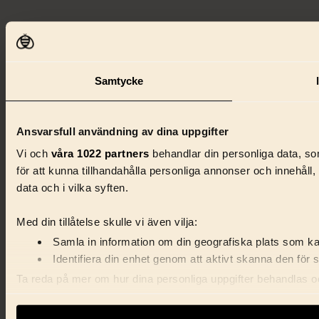
Samtycke
Ansvarsfull användning av dina uppgifter
Vi och
våra 1022 partners
behandlar din personliga data, som
för att kunna tillhandahålla personliga annonser och innehåll
data och i vilka syften.
Med din tillåtelse skulle vi även vilja:
Samla in information om din geografiska plats som kan
Identifiera din enhet genom att aktivt skanna den för 
Ta reda på mer om hur dina personliga uppgifter behandlas och
förklaringen.