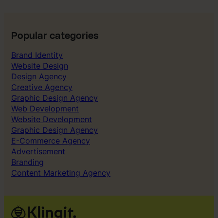
a
v
1
0
Popular categories
i
Brand Identity
b
Website Design
e
Design Agency
t
Creative Agency
y
Graphic Design Agency
g
Web Development
”
Website Development
Graphic Design Agency
E-Commerce Agency
Advertisement
Branding
Content Marketing Agency