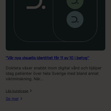
s
u
e
l
l
a
i
d
e
n
t
“Vår nya visuella identitet får 11 av 10 i betyg”
i
Doktera växer snabbt inom digital vård och hjälper
t
idag patienter över hela Sverige med bland annat
e
viktminskning. När…
t
f
l
Läs kundcase
å
r
Se mer
1
1