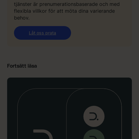
tjänster är prenumerationsbaserade och med
flexibla villkor för att möta dina varierande
behov.
Låt oss prata
Fortsätt läsa
:
:
“
V
å
r
n
y
a
v
i