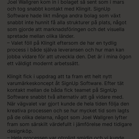
Joel Wallgren kom in i bolaget så sent som i mars
och tog snabbt kontakt med Klingit. SignUp
Software hade likt många andra bolag som växt
snabbt inte hunnit få alla strukturer på plats, något
som gjorde att marknadsföringen och det visuella
spretade mellan olika länder.
– Valet föll på Klingit eftersom de har en tydlig
process i både själva leveransen och hur man kan
jobba vidare för att utveckla den. Det är i mina ögon
ett väldigt modernt arbetssätt.
Klingit fick i uppdrag att ta fram ett helt nytt
varumärkeskoncept åt SignUp Software. Efter tät
kontakt mellan de båda fick teamet på SignUp
Software snabbt två alternativ att gå vidare med.
När vägvalet var gjort kunde de hela tiden följa den
kreativa processen och se hur mycket tid som lagts
på de olika delarna, något som Joel Wallgren lyfter
fram som särskilt värdefullt i jämförelse med tidigare
designköp.
– Hela processen var otroligt smidig och vi kunde