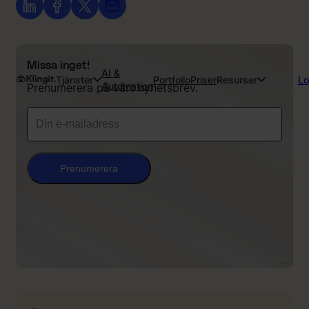
Missa inget!
AI &
Tjänster
Portfolio
Priser
Resurser
Lo
Automation
Prenumerera på vårt nyhetsbrev.
Prenumerera