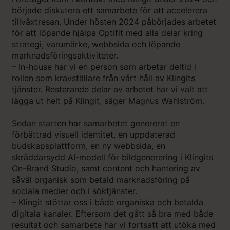
började diskutera ett samarbete för att accelerera
tillväxtresan. Under hösten 2024 påbörjades arbetet
för att löpande hjälpa Optifit med alla delar kring
strategi, varumärke, webbsida och löpande
marknadsföringsaktiviteter.
– In-house har vi en person som arbetar deltid i
rollen som kravställare från vårt håll av Klingits
tjänster. Resterande delar av arbetet har vi valt att
lägga ut helt på Klingit, säger Magnus Wahlström.
Sedan starten har samarbetet genererat en
förbättrad visuell identitet, en uppdaterad
budskapsplattform, en ny webbsida, en
skräddarsydd AI-modell för bildgenerering i Klingits
On-Brand Studio, samt content och hantering av
såväl organisk som betald marknadsföring på
sociala medier och i söktjänster.
– Klingit stöttar oss i både organiska och betalda
digitala kanaler. Eftersom det gått så bra med både
resultat och samarbete har vi fortsatt att utöka med