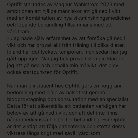
Optifit startades av Magnus Wahlström 2023 med
ambitionen att hjälpa människor att gå ned i vikt
med en kombination av nya viktminskningsmediciner
och löpande behandling tillsammans med ett
vårdteam.
– Jag hade själv erfarenhet av att försöka gå ned i
vikt och har provat allt från träning till olika dieter.
Ibland har det lyckats temporärt men sedan har jag
gått upp igen. När jag fick prova Ozempic klarade
jag att gå ned och behålla min målvikt, det blev
också startpunkten för Optifit.
När man blir patient hos Optifit görs en noggrann
bedömning med hjälp av hälsotest genom
blodprovtagning och konsultation med en specialist.
Detta för att säkerställa att patienten verkligen har
behov av att gå ned i vikt och att det inte finns
några medicinska hinder för behandling. För Optifit
är det viktigt att följa patienterna och stötta deras
viktresa långsiktigt med såväl vård som