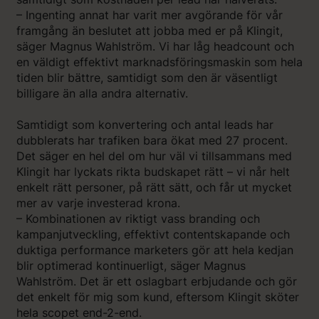
– Ingenting annat har varit mer avgörande för vår
framgång än beslutet att jobba med er på Klingit,
säger Magnus Wahlström. Vi har låg headcount och
en väldigt effektivt marknadsföringsmaskin som hela
tiden blir bättre, samtidigt som den är väsentligt
billigare än alla andra alternativ.
Samtidigt som konvertering och antal leads har
dubblerats har trafiken bara ökat med 27 procent.
Det säger en hel del om hur väl vi tillsammans med
Klingit har lyckats rikta budskapet rätt – vi når helt
enkelt rätt personer, på rätt sätt, och får ut mycket
mer av varje investerad krona.
– Kombinationen av riktigt vass branding och
kampanjutveckling, effektivt contentskapande och
duktiga performance marketers gör att hela kedjan
blir optimerad kontinuerligt, säger Magnus
Wahlström. Det är ett oslagbart erbjudande och gör
det enkelt för mig som kund, eftersom Klingit sköter
hela scopet end-2-end.