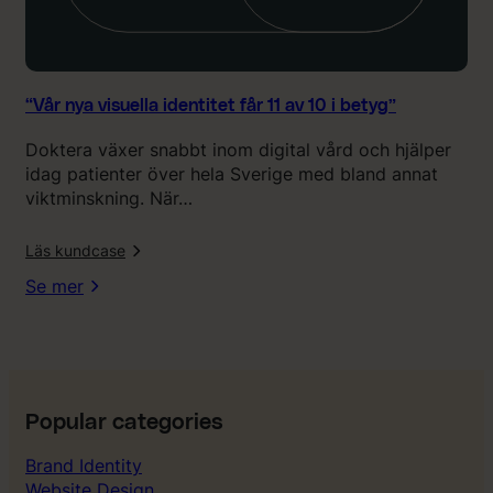
i
d
e
n
t
“Vår nya visuella identitet får 11 av 10 i betyg”
i
Doktera växer snabbt inom digital vård och hjälper
t
idag patienter över hela Sverige med bland annat
e
viktminskning. När…
t
f
l
Läs kundcase
å
r
Se mer
1
1
a
v
1
0
Popular categories
i
Brand Identity
b
Website Design