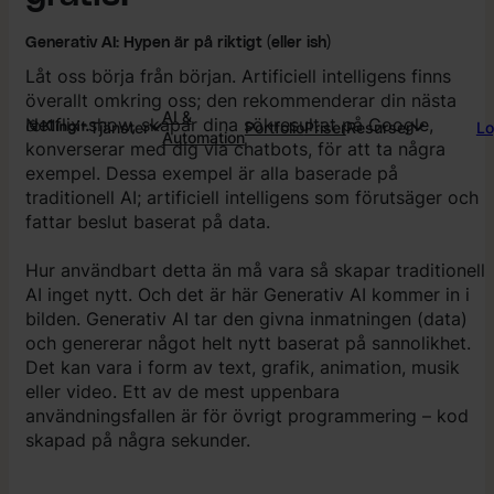
Generativ AI: Hypen är på riktigt (eller ish)
Låt oss börja från början. Artificiell intelligens finns
överallt omkring oss; den rekommenderar din nästa
AI &
Netflix-show, skapar dina sökresultat på Google,
Tjänster
Portfolio
Priser
Resurser
Lo
Automation
konverserar med dig via chatbots, för att ta några
exempel. Dessa exempel är alla baserade på
traditionell AI; artificiell intelligens som förutsäger och
fattar beslut baserat på data.
Hur användbart detta än må vara så skapar traditionell
AI inget nytt. Och det är här Generativ AI kommer in i
bilden. Generativ AI tar den givna inmatningen (data)
och genererar något helt nytt baserat på sannolikhet.
Det kan vara i form av text, grafik, animation, musik
eller video. Ett av de mest uppenbara
användningsfallen är för övrigt programmering – kod
skapad på några sekunder.