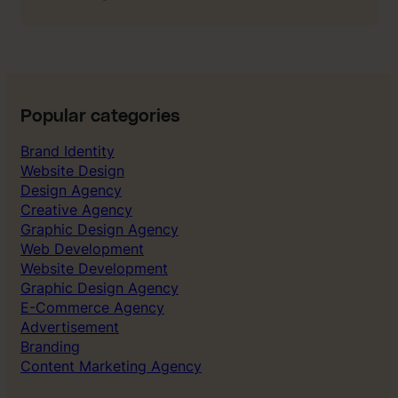
E
L
-
T
b
V
o
,
k
C
:
A
Popular categories
T
C
h
Brand Identity
&
e
Website Design
P
C
Design Agency
a
o
Creative Agency
y
s
Graphic Design Agency
b
t
Web Development
a
o
Website Development
c
f
Graphic Design Agency
k
B
E-Commerce Agency
o
Advertisement
r
Branding
i
Content Marketing Agency
n