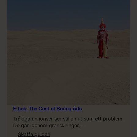
A
l
l
y
o
u
n
e
e
d
t
o
k
n
o
w
a
E-bok: The Cost of Boring Ads
b
Tråkiga annonser ser sällan ut som ett problem.
o
De går igenom granskningar,…
u
:
Skaffa guiden
t