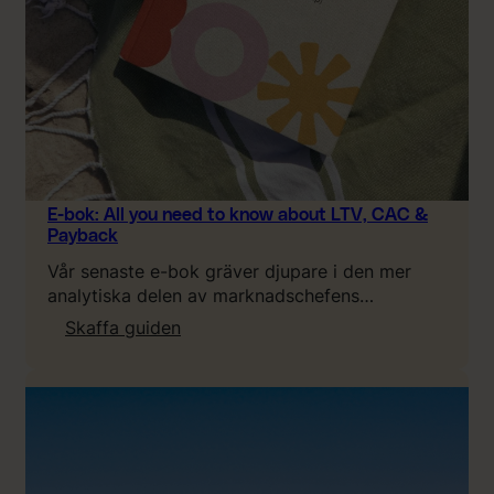
E-bok: All you need to know about LTV, CAC &
Payback
Vår senaste e-bok gräver djupare i den mer
analytiska delen av marknadschefens…
:
Skaffa guiden
E
-
b
o
k
: