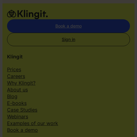
g
A
d
s
Book a demo
Sign in
Klingit
Prices
Careers
Why Klingit?
About us
Blog
E-books
Case Studies
Webinars
Examples of our work
Book a demo