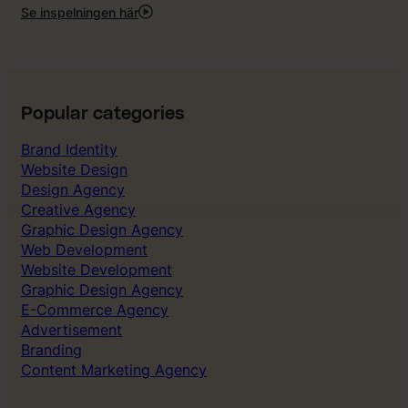
Se inspelningen här
:
AI
in
marketing:
How
to
Popular categories
focus
on
Brand Identity
the
Website Design
right
Design Agency
things
Creative Agency
Graphic Design Agency
Web Development
Website Development
Graphic Design Agency
E-Commerce Agency
Advertisement
Branding
Content Marketing Agency