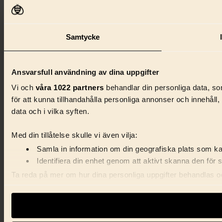
Samtycke
Ansvarsfull användning av dina uppgifter
Vi och
våra 1022 partners
behandlar din personliga data, som
för att kunna tillhandahålla personliga annonser och innehåll
data och i vilka syften.
Med din tillåtelse skulle vi även vilja:
Samla in information om din geografiska plats som kan
Identifiera din enhet genom att aktivt skanna den för 
Ta reda på mer om hur dina personliga uppgifter behandlas och
förklaringen.
Vi använder enhetsidentifierare för att anpassa innehåll, ann