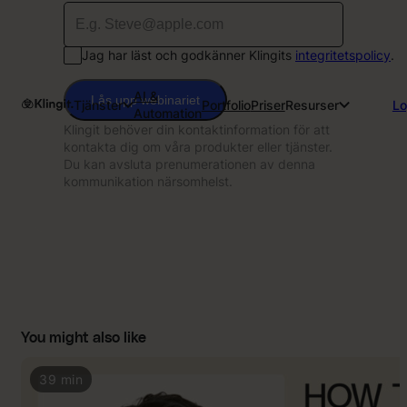
Jag har läst och godkänner Klingits
integritetspolicy
.
AI &
Lås upp webinariet
Tjänster
Portfolio
Priser
Resurser
Lo
Automation
Klingit behöver din kontaktinformation för att
kontakta dig om våra produkter eller tjänster.
Du kan avsluta prenumerationen av denna
kommunikation närsomhelst.
You might also like
39 min