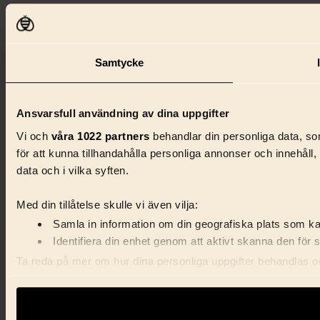
Samtycke
Ansvarsfull användning av dina uppgifter
Vi och
våra 1022 partners
behandlar din personliga data, som
för att kunna tillhandahålla personliga annonser och innehåll
data och i vilka syften.
Med din tillåtelse skulle vi även vilja:
Samla in information om din geografiska plats som kan
Identifiera din enhet genom att aktivt skanna den för 
Ta reda på mer om hur dina personliga uppgifter behandlas och
förklaringen.
Vi använder enhetsidentifierare för att anpassa innehåll, ann