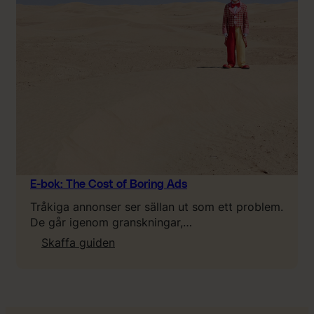
u
n
e
e
d
t
o
k
n
o
w
a
E-bok: The Cost of Boring Ads
b
Tråkiga annonser ser sällan ut som ett problem.
o
De går igenom granskningar,…
u
:
Skaffa guiden
t
E
L
-
T
b
V
o
,