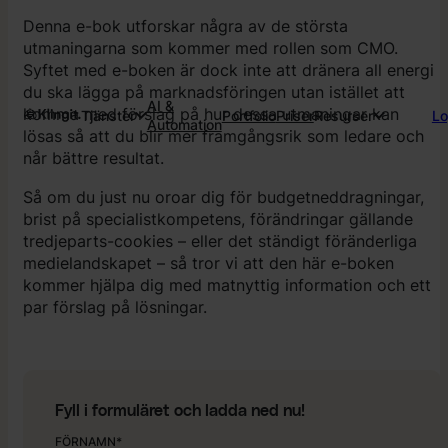
Denna e-bok utforskar några av de största
utmaningarna som kommer med rollen som CMO.
Syftet med e-boken är dock inte att dränera all energi
du ska lägga på marknadsföringen utan istället att
AI &
komma med förslag på hur dessa utmaningar kan
Tjänster
Portfolio
Priser
Resurser
Lo
Automation
lösas så att du blir mer framgångsrik som ledare och
når bättre resultat.
Så om du just nu oroar dig för budgetneddragningar,
brist på specialistkompetens, förändringar gällande
tredjeparts-cookies – eller det ständigt föränderliga
medielandskapet – så tror vi att den här e-boken
kommer hjälpa dig med matnyttig information och ett
par förslag på lösningar.
Fyll i formuläret och ladda ned nu!
FÖRNAMN*