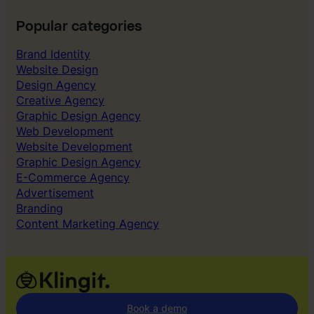
k
C
:
A
Popular categories
T
C
h
Brand Identity
&
e
Website Design
P
C
Design Agency
a
o
Creative Agency
y
s
Graphic Design Agency
b
t
Web Development
a
o
Website Development
c
f
Graphic Design Agency
k
B
E-Commerce Agency
o
Advertisement
r
Branding
i
Content Marketing Agency
n
g
A
d
s
Book a demo