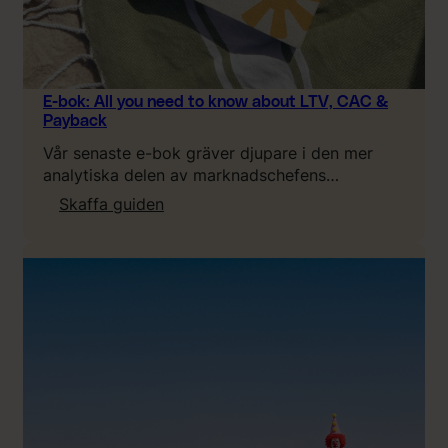
E-bok: All you need to know about LTV, CAC &
Payback
Vår senaste e-bok gräver djupare i den mer
analytiska delen av marknadschefens…
:
Skaffa guiden
E
-
b
o
k
:
A
l
l
y
o