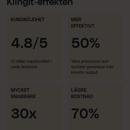
Klingit-effekten
KUNDNÖJDHET
MER
EFFEKTIVT
4.8/5
50%
Vi håller toppkvalitet i
Våra processer och
varje leverans
system genererar mer
kreativ output
MYCKET
LÄGRE
SNABBARE
KOSTNAD
30x
70%