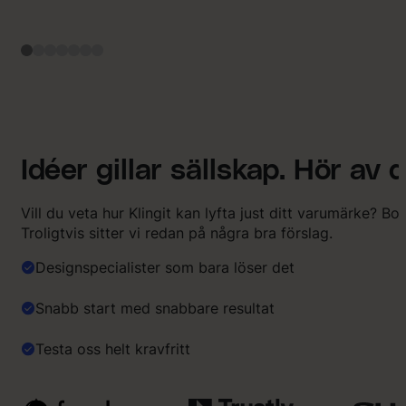
i
s
j
ä
l
v
a
h
a
d
Idéer gillar sällskap. Hör av d
e
s
v
Vill du veta hur Klingit kan lyfta just ditt varumärke? Bo
å
Troligtvis sitter vi redan på några bra förslag.
r
t
Designspecialister som bara löser det
a
t
Snabb start med snabbare resultat
t
b
Testa oss helt kravfritt
e
s
k
r