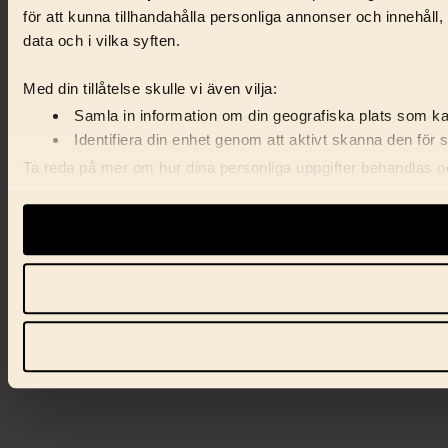
för att kunna tillhandahålla personliga annonser och innehåll
data och i vilka syften.
Med din tillåtelse skulle vi även vilja:
Samla in information om din geografiska plats som kan
Identifiera din enhet genom att aktivt skanna den för 
Ta reda på mer om hur dina personliga uppgifter behandlas och
förklaringen.
Vi använder enhetsidentifierare för att anpassa innehåll, ann