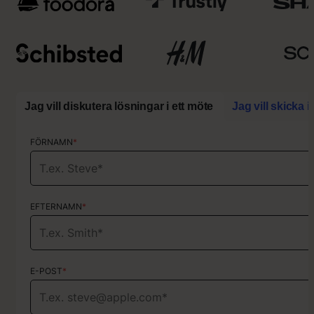
i
v
a
”
Jag vill diskutera lösningar i ett möte
Jag vill skicka 
FÖRNAMN
FÖRNAMN
*
*
EFTERNAMN
EFTERNAMN
*
*
E-POST
E-POST
*
*