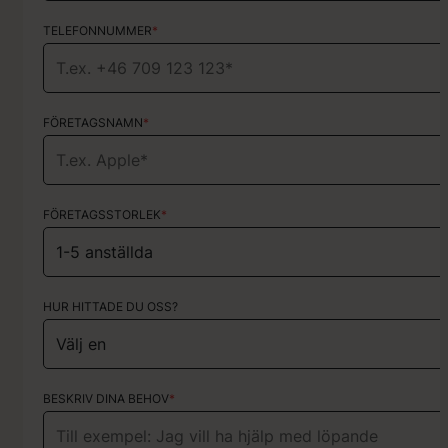
TELEFONNUMMER
TELEFONNUMMER
*
*
FÖRETAGSNAMN
TYP AV TJÄNST
*
Välj vilka tjänster du behöver hjälp med
FÖRETAGSSTORLEK
*
HUR HITTADE DU OSS?
HUR HITTADE DU OSS?
KORT OM DITT PROJEKT
BESKRIV DINA BEHOV
*