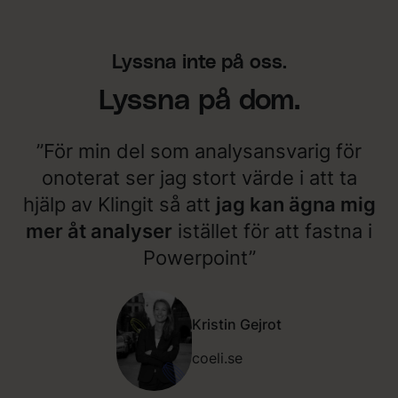
t
l
t
i
”
n
Lyssna inte på oss.
g
i
Lyssna på dom.
t
f
å
”För min del som analysansvarig för
n
g
onoterat ser jag stort värde i att ta
a
d
hjälp av Klingit så att
jag kan ägna mig
e
mer åt analyser
istället för att fastna i
p
r
Powerpoint”
e
c
i
s
Kristin Gejrot
d
e
coeli.se
t
v