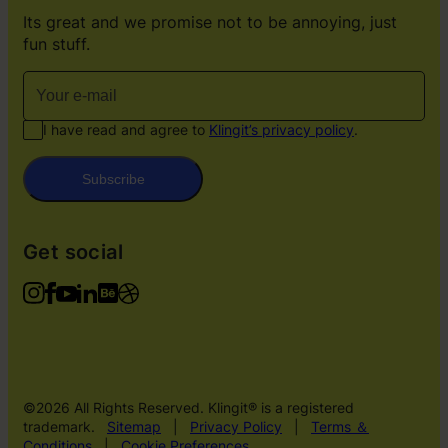
Its great and we promise not to be annoying, just
fun stuff.
I have read and agree to
Klingit’s privacy policy
.
Subscribe
Get social
©2026 All Rights Reserved. Klingit® is a registered
trademark.
Sitemap
|
Privacy Policy
|
Terms ＆
Conditions
|
Cookie Preferences