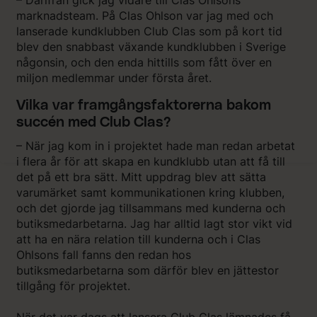
marknadsteam. På Clas Ohlson var jag med och
lanserade kundklubben Club Clas som på kort tid
blev den snabbast växande kundklubben i Sverige
någonsin, och den enda hittills som fått över en
miljon medlemmar under första året.
Vilka var framgångsfaktorerna bakom
succén med Club Clas?
– När jag kom in i projektet hade man redan arbetat
i flera år för att skapa en kundklubb utan att få till
det på ett bra sätt. Mitt uppdrag blev att sätta
varumärket samt kommunikationen kring klubben,
och det gjorde jag tillsammans med kunderna och
butiksmedarbetarna. Jag har alltid lagt stor vikt vid
att ha en nära relation till kunderna och i Clas
Ohlsons fall fanns den redan hos
butiksmedarbetarna som därför blev en jättestor
tillgång för projektet.
När det var dags att lansera Club Clas lämnades få