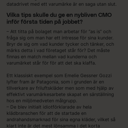
datadrivet med ett varumärke är en saga utan slut.
Vilka tips skulle du ge en nybliven CMO
inför första tiden på jobbet?
– Att titta på bolaget man arbetar för “as is” och
fråga sig om man har ett intresse för sina kunder.
Bryr de sig om vad kunder tycker och tänker, och
märks detta i vad företaget står för? Det måste
finnas en match mellan vad kunderna och
varumärket står för för att det ska klaffa.
Ett klassiskt exempel som Emelie Gessner Gozzi
lyfter fram är Patagonia, som i grunden är en
tillverkare av friluftskläder men som med hjälp av
effektivt varumärkesarbete skapat en särställning
hos en miljömedveten målgrupp.
– De blev initialt idiotförklarade av hela
klädbranschen för att de startade en
andrahandsmarknad för sina egna kläder, vilket så
klart inte är det mest lönsamma i det korta