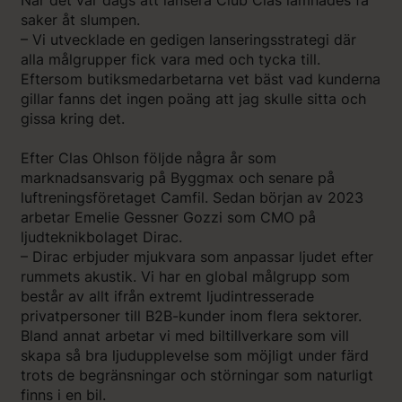
saker åt slumpen.
– Vi utvecklade en gedigen lanseringsstrategi där
alla målgrupper fick vara med och tycka till.
Eftersom butiksmedarbetarna vet bäst vad kunderna
gillar fanns det ingen poäng att jag skulle sitta och
gissa kring det.
Efter Clas Ohlson följde några år som
marknadsansvarig på Byggmax och senare på
luftreningsföretaget Camfil. Sedan början av 2023
arbetar Emelie Gessner Gozzi som CMO på
ljudteknikbolaget Dirac.
– Dirac erbjuder mjukvara som anpassar ljudet efter
rummets akustik. Vi har en global målgrupp som
består av allt ifrån extremt ljudintresserade
privatpersoner till B2B-kunder inom flera sektorer.
Bland annat arbetar vi med biltillverkare som vill
skapa så bra ljudupplevelse som möjligt under färd
trots de begränsningar och störningar som naturligt
finns i en bil.