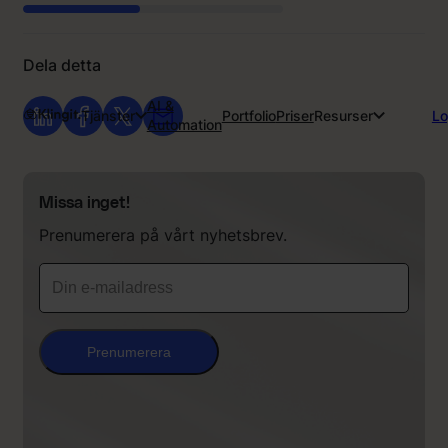
Dela detta
AI &
Tjänster
Portfolio
Priser
Resurser
Lo
Automation
Missa inget!
Prenumerera på vårt nyhetsbrev.
Prenumerera