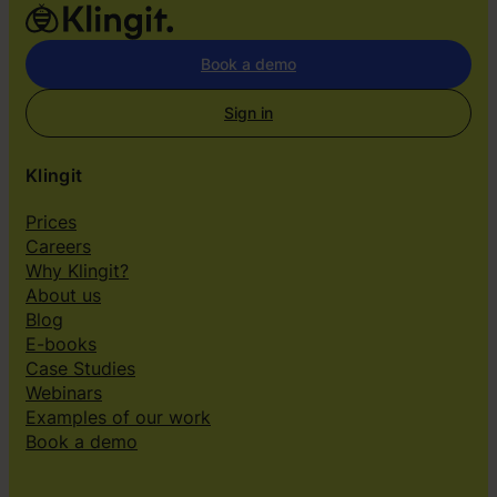
Book a demo
Sign in
Klingit
Prices
Careers
Why Klingit?
About us
Blog
E-books
Case Studies
Webinars
Examples of our work
Book a demo