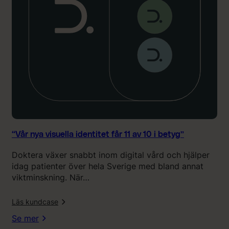
v
i
s
u
e
l
l
a
i
d
e
n
t
“Vår nya visuella identitet får 11 av 10 i betyg”
i
Doktera växer snabbt inom digital vård och hjälper
t
idag patienter över hela Sverige med bland annat
e
viktminskning. När…
t
f
l
Läs kundcase
å
r
Se mer
1