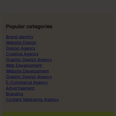
1
a
v
1
0
Popular categories
i
Brand Identity
b
Website Design
e
Design Agency
t
Creative Agency
y
Graphic Design Agency
g
Web Development
”
Website Development
Graphic Design Agency
E-Commerce Agency
Advertisement
Branding
Content Marketing Agency