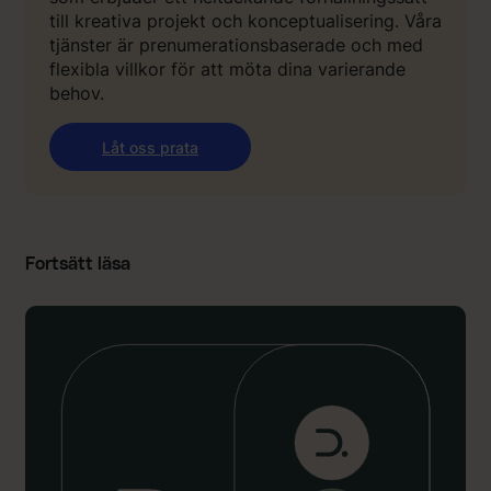
till kreativa projekt och konceptualisering. Våra
tjänster är prenumerationsbaserade och med
flexibla villkor för att möta dina varierande
behov.
Låt oss prata
Fortsätt läsa
:
:
“
V
å
r
n
y
a