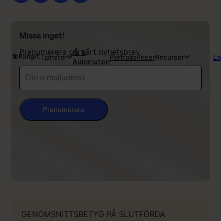
Missa inget!
Prenumerera på vårt nyhetsbrev.
AI &
Tjänster
Portfolio
Priser
Resurser
Lo
Automation
Prenumerera
GENOMSNITTSBETYG PÅ SLUTFÖRDA