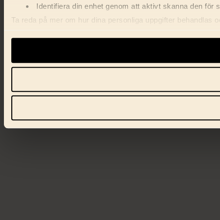
Identifiera din enhet genom att aktivt skanna den för 
Ta reda på mer om hur dina personliga uppgifter behandlas och
förklaringen.
Vi använder enhetsidentifierare för att anpassa innehåll, ann