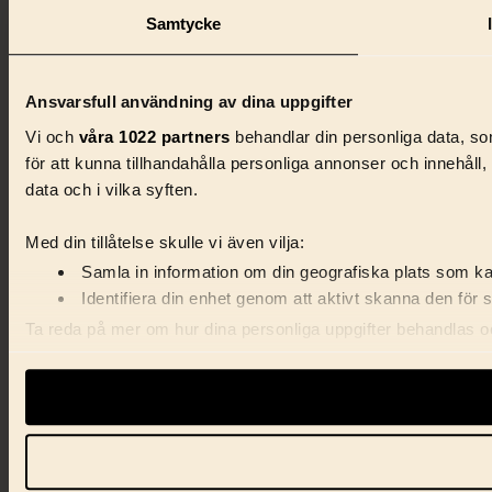
Samtycke
Ansvarsfull användning av dina uppgifter
Vi och
våra 1022 partners
behandlar din personliga data, som
för att kunna tillhandahålla personliga annonser och innehåll
data och i vilka syften.
Med din tillåtelse skulle vi även vilja:
Samla in information om din geografiska plats som kan
Identifiera din enhet genom att aktivt skanna den för 
Ta reda på mer om hur dina personliga uppgifter behandlas och
förklaringen.
Vi använder enhetsidentifierare för att anpassa innehåll, ann