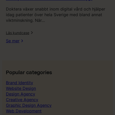
i
Doktera växer snabbt inom digital vård och hjälper
t
idag patienter över hela Sverige med bland annat
e
viktminskning. När…
t
f
l
Läs kundcase
å
r
Se mer
1
1
a
v
1
0
Popular categories
i
Brand Identity
b
Website Design
e
Design Agency
t
Creative Agency
y
Graphic Design Agency
g
Web Development
”