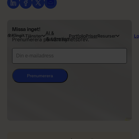
Missa inget!
AI &
Tjänster
Portfolio
Priser
Resurser
Lo
Automation
Prenumerera på vårt nyhetsbrev.
Prenumerera