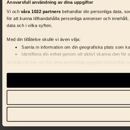
Ansvarsfull användning av dina uppgifter
Vi och
våra 1022 partners
behandlar din personliga data, som
för att kunna tillhandahålla personliga annonser och innehåll
data och i vilka syften.
Med din tillåtelse skulle vi även vilja:
Samla in information om din geografiska plats som kan
Identifiera din enhet genom att aktivt skanna den för 
Ta reda på mer om hur dina personliga uppgifter behandlas och
förklaringen.
Vi använder enhetsidentifierare för att anpassa innehåll, ann