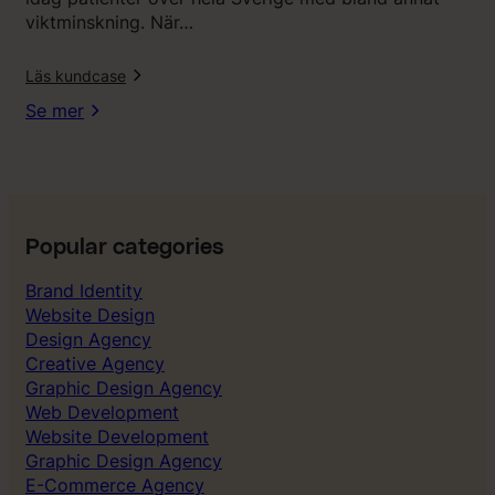
e
viktminskning. När…
t
f
l
Läs kundcase
å
r
Se mer
1
1
a
v
1
0
Popular categories
i
Brand Identity
b
Website Design
e
Design Agency
t
Creative Agency
y
Graphic Design Agency
g
Web Development
”
Website Development
Graphic Design Agency
E-Commerce Agency