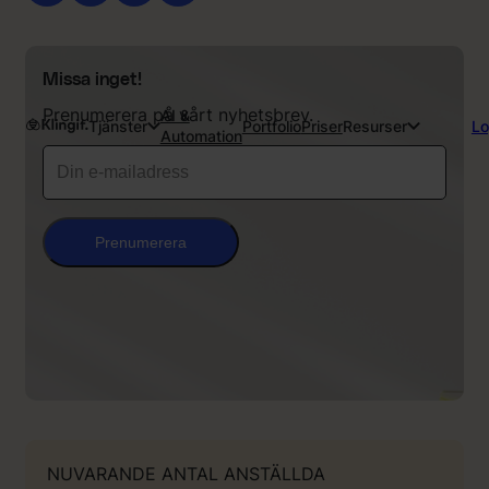
Missa inget!
Prenumerera på vårt nyhetsbrev.
AI &
Tjänster
Portfolio
Priser
Resurser
Lo
Automation
Prenumerera
NUVARANDE ANTAL ANSTÄLLDA