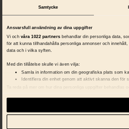
Samtycke
Ansvarsfull användning av dina uppgifter
Vi och
våra 1022 partners
behandlar din personliga data, som
för att kunna tillhandahålla personliga annonser och innehåll
data och i vilka syften.
Med din tillåtelse skulle vi även vilja:
Samla in information om din geografiska plats som kan
Identifiera din enhet genom att aktivt skanna den för 
Ta reda på mer om hur dina personliga uppgifter behandlas och
förklaringen.
Vi använder enhetsidentifierare för att anpassa innehåll, ann