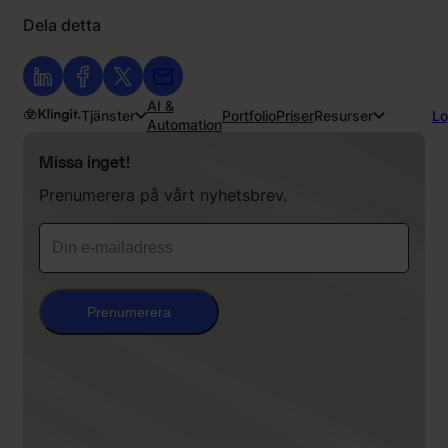
Dela detta
AI &
Tjänster
Portfolio
Priser
Resurser
Lo
Automation
Missa inget!
Prenumerera på vårt nyhetsbrev.
Prenumerera