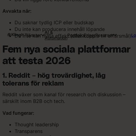
Avvakta när:
Du saknar tydlig ICP eller budskap
Du inte kan producera innehåll löpande
AI &
Tjänster
Portfolio
Priser
Resurser
Lo
Du inte kan mäta effekt (eller koppla till affärsmål)
Automation
Fem nya sociala plattformar
att testa 2026
1. Reddit – hög trovärdighet, låg
tolerans för reklam
Reddit växer som kanal för research och diskussion –
särskilt inom B2B och tech.
Vad fungerar:
Thought leadership
Transparens