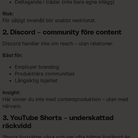
Deltagande i trådar (inte bara egna inlägg)
Risk:
För säljigt innehåll blir snabbt nedröstat.
2. Discord – community före content
Discord handlar inte om reach – utan relationer.
Bäst för:
Employer branding
Produktnära communities
Långsiktig lojalitet
Insight:
Här vinner du inte med contentproduktion – utan med
närvaro.
3. YouTube Shorts – underskattad
räckvidd
Shorts fortsätter växa och ger ofta bättre livslängd än