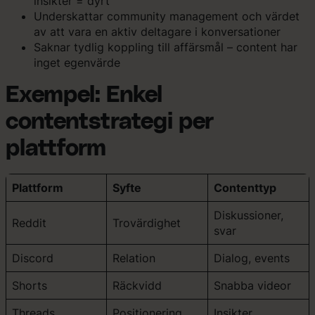
insikter = dyrt
Underskattar community management och värdet
av att vara en aktiv deltagare i konversationer
Saknar tydlig koppling till affärsmål – content har
inget egenvärde
Exempel: Enkel
contentstrategi per
plattform
Plattform
Syfte
Contenttyp
Diskussioner,
Reddit
Trovärdighet
svar
Discord
Relation
Dialog, events
Shorts
Räckvidd
Snabba videor
Threads
Positionering
Insikter