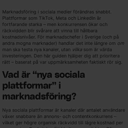
Hoppa
till
Marknadsföring i sociala medier förändras snabbt.
innehåll
Plattformar som TikTok, Meta och LinkedIn är
fortfarande starka – men konkurrensen ökar och
räckvidden blir svårare att vinna till hållbara
kostnadsnivåer. För marknadschefer i Sverige (och på
andra mogna marknader) handlar det inte längre om
om
man ska testa nya kanaler, utan
vilka
som är värda
investeringen. Den här guiden hjälper dig att prioritera
rätt – baserat på var uppmärksamheten faktiskt rör sig.
Vad är “nya sociala
plattformar” i
marknadsföring?
Nya sociala plattformar är kanaler där antalet användare
växer snabbare än annons- och contentkonkurrens –
vilket ger högre organisk räckvidd till lägre kostnad per