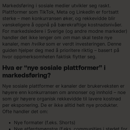
Hopp
Markedsføring i sosiale medier utvikler seg raskt.
til
Plattformer som TikTok, Meta og LinkedIn er fortsatt
innhold
sterke – men konkurransen øker, og rekkevidde blir
vanskeligere å oppnå på bærekraftige kostnadsnivåer.
For markedsledere i Sverige (og andre modne markeder)
handler det ikke lenger om
om
man skal teste nye
kanaler, men
hvilke
som er verdt investeringen. Denne
guiden hjelper deg med å prioritere riktig – basert på
hvor oppmerksomheten faktisk flytter seg.
Hva er “nye sosiale plattformer” i
markedsføring?
Nye sosiale plattformer er kanaler der brukerveksten er
høyere enn konkurransen om annonser og innhold – noe
som gir høyere organisk rekkevidde til lavere kostnad
per eksponering. De er ikke alltid helt nye produkter.
Ofte handler det om:
Nye formater (f.eks. Shorts)
Nye atferdsmønstre (f.eks. communities i stedet for