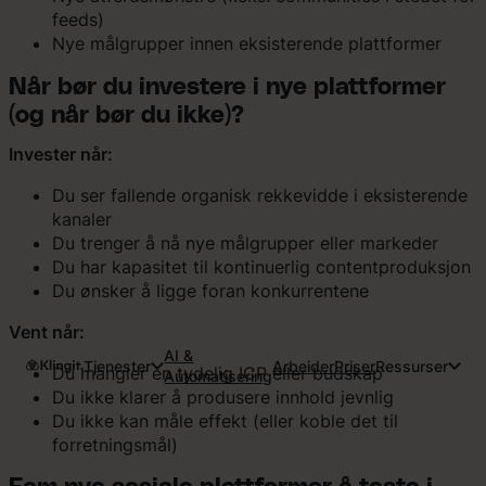
feeds)
Nye målgrupper innen eksisterende plattformer
Når bør du investere i nye plattformer
(og når bør du ikke)?
Invester når:
Du ser fallende organisk rekkevidde i eksisterende
kanaler
Du trenger å nå nye målgrupper eller markeder
Du har kapasitet til kontinuerlig contentproduksjon
Du ønsker å ligge foran konkurrentene
Vent når:
AI &
Tjenester
Arbeider
Priser
Ressurser
Du mangler en tydelig ICP eller budskap
Automatisering
Du ikke klarer å produsere innhold jevnlig
Du ikke kan måle effekt (eller koble det til
forretningsmål)