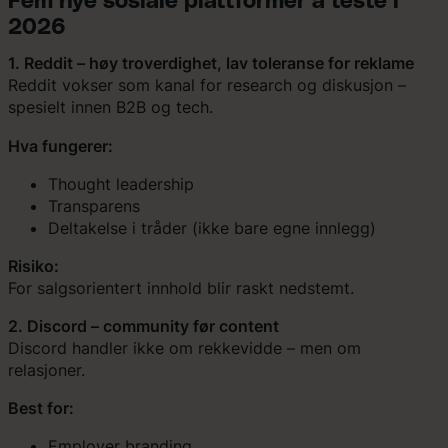
Fem nye sosiale plattformer å teste i
2026
1. Reddit – høy troverdighet, lav toleranse for reklame
Reddit vokser som kanal for research og diskusjon –
spesielt innen B2B og tech.
Hva fungerer:
Thought leadership
Transparens
Deltakelse i tråder (ikke bare egne innlegg)
Risiko:
For salgsorientert innhold blir raskt nedstemt.
2. Discord – community før content
Discord handler ikke om rekkevidde – men om
relasjoner.
Best for:
Employer branding