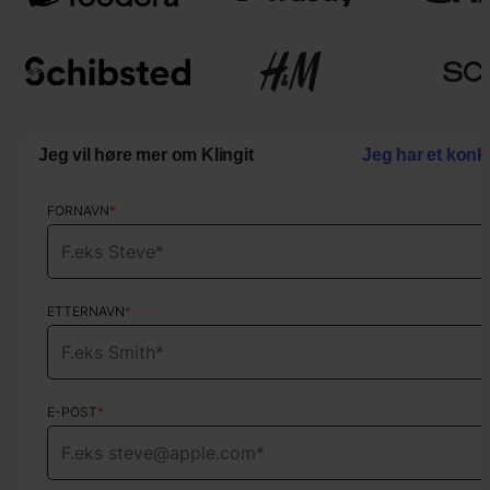
r
i
v
e
”
Jeg vil høre mer om Klingit
Jeg har et konk
FORNAVN
FORNAVN
*
*
ETTERNAVN
ETTERNAVN
*
*
E-POST
E-POST
*
*