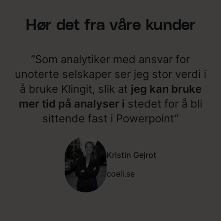
k
i
t
n
Hør det fra våre kunder
i
g
g
i
”
t
f
”Som analytiker med ansvar for
a
n
unoterte selskaper ser jeg stor verdi i
g
å bruke Klingit, slik at
jeg kan bruke
e
t
mer tid på analyser i
stedet for å bli
a
sittende fast i Powerpoint”
k
k
u
r
Kristin Gejrot
a
t
coeli.se
d
e
t
s
o
m