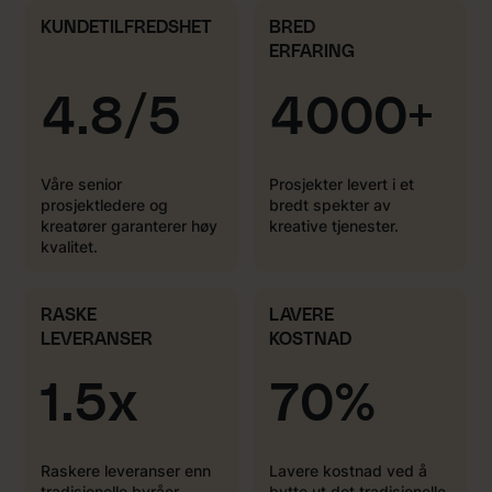
KUNDETILFREDSHET
BRED
ERFARING
4.8/5
4000+
Våre senior
Prosjekter levert i et
prosjektledere og
bredt spekter av
kreatører garanterer høy
kreative tjenester.
kvalitet.
RASKE
LAVERE
LEVERANSER
KOSTNAD
1.5x
70%
Raskere leveranser enn
Lavere kostnad ved å
tradisjonelle byråer.
bytte ut det tradisjonelle