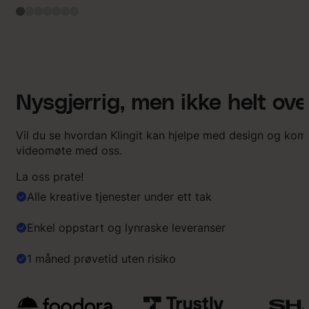
v
a
r
v
a
n
s
Nysgjerrig, men ikke helt ov
k
e
l
Vil du se hvordan Klingit kan hjelpe med design og ko
i
videomøte med oss.
g
f
La oss prate!
o
Alle kreative tjenester under ett tak
r
o
s
Enkel oppstart og lynraske leveranser
s
å
1 måned prøvetid uten risiko
b
e
s
k