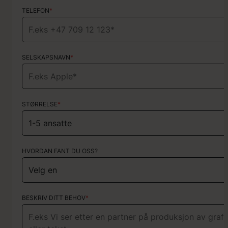
TELEFON
TELEFON
*
*
SELSKAPSNAVN
HVA SLAGS TYPE PROSJEKT?
*
Velg tjenester
STØRRELSE
*
HVORDAN FANT DU OSS?
HVORDAN FANT DU OSS?
KORT OM PROSJEKTET
BESKRIV DITT BEHOV
*