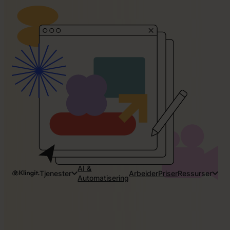
AI &
Tjenester
Arbeider
Priser
Ressurser
Automatisering