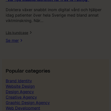
t
i
Doktera växer snabbt inom digital vård och hjälper
t
idag patienter över hela Sverige med bland annat
e
viktminskning. När…
t
f
l
Läs kundcase
å
r
Se mer
1
1
a
v
1
0
Popular categories
i
Brand Identity
b
Website Design
e
Design Agency
t
Creative Agency
y
Graphic Design Agency
g
Web Development
”