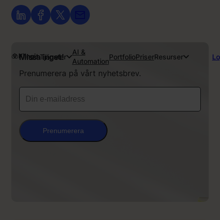
AI &
Tjänster
Portfolio
Priser
Resurser
Lo
Missa inget!
Automation
Prenumerera på vårt nyhetsbrev.
Prenumerera