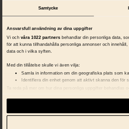
Samtycke
Ansvarsfull användning av dina uppgifter
Vi och
våra 1022 partners
behandlar din personliga data, som
för att kunna tillhandahålla personliga annonser och innehåll
data och i vilka syften.
Med din tillåtelse skulle vi även vilja:
Samla in information om din geografiska plats som kan
Identifiera din enhet genom att aktivt skanna den för 
Ta reda på mer om hur dina personliga uppgifter behandlas och
förklaringen.
Vi använder enhetsidentifierare för att anpassa innehåll, ann