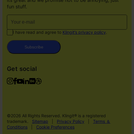
Its great and we promise not to be annoying, just
fun stuff.
I have read and agree to
Klingit’s privacy policy
.
Subscribe
Get social
©2026 All Rights Reserved. Klingit® is a registered
trademark.
Sitemap
|
Privacy Policy
|
Terms ＆
Conditions
|
Cookie Preferences