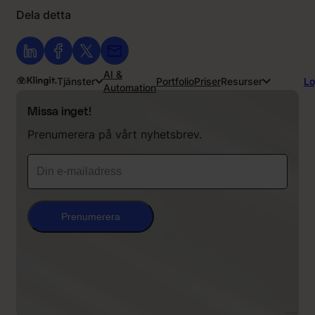
Dela detta
AI &
Tjänster
Portfolio
Priser
Resurser
Lo
Automation
Missa inget!
Prenumerera på vårt nyhetsbrev.
Prenumerera