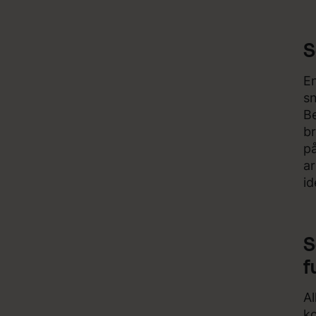
S
En
sn
Be
br
på
ar
id
S
f
Al
ko