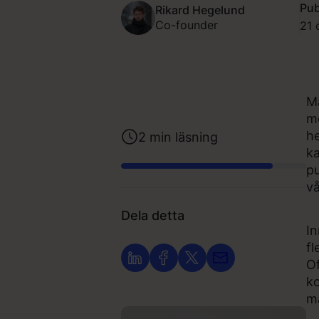
Pub
Rikard Hegelund
Co-founder
21 
Må
me
he
2
min läsning
ka
pu
vå
Dela detta
In
fl
Of
ko
må