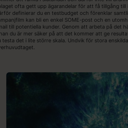
laget ofta gett upp ägarandelar för att få tillgång till
rför definierar du en testbudget och förenklar samtliga
mpanjfilm kan bli en enkel SOME-post och en utomh
ail till potentiella kunder. Genom att arbeta på det h
nan du är mer säker på att det kommer att ge result
 testa det i lite större skala. Undvik för stora enski
verhuvudtaget.