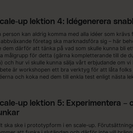
cale-up lektion 4: Idégenerera snab
 person kan aldrig komma med alla idéer som krävs fö
abbväxande företag ska marknadsföra sig – här behöv
 dem därför att tänka på vad som skulle kunna bli e
a målgrupp för detta (gärna kompletterande till de du
) och hur vi skulle kunna sälja vårt erbjudande om vi 
bete är workshopen ett bra verktyg för att låta folks k
éerna och koka ned dem till enkla test enligt nästa le
cale-up lektion 5: Experimentera –
unkar
lt ska ske i prototypform i en scale-up. Förutsättning
mmer att funka i slutändan och därför inte vill brä