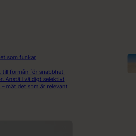
det som funkar
et till förmån för snabbhet
 Anställ väldigt selektivt
t – mät det som är relevant