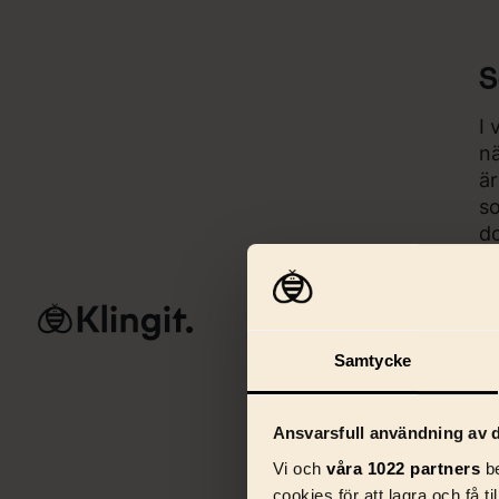
S
I 
nä
är
so
do
oc
ku
Tjänster
AI & 
Samtycke
S
I 
Ansvarsfull användning av d
oc
Vi och
våra 1022 partners
be
me
cookies för att lagra och få t