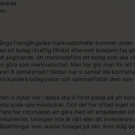
licerad
okt
nga framgångsrika marknadschefer kommer under sin 
d ett bolag i kraftig tillväxt eftersom bolagets fas
lt avgörande. Att marknadsföra ett bolag som ska vä
n göra som marknadschef. Men hur gör man för att k
nkt B (enterprise)? Nedan har vi samlat lite kortfatt
ra kunders bolagsresor och sammanfattat dem som 1
nan vi dyker ner i dessa ska vi först passa på att kon
esta scale-ups misslyckas. Och det har oftast inget 
tare har rotorsaken att göra med att erbjudandet int
nkurrenter, timingen inte är rätt eller att investerare
lsättningar som skadar bolaget på sikt. Kom ihåg de