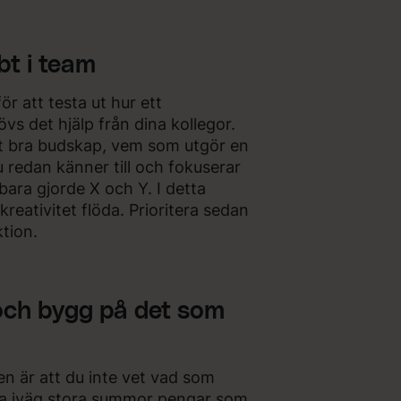
bt i team
r att testa ut hur ett
s det hjälp från dina kollegor.
tt bra budskap, vem som utgör en
 redan känner till och fokuserar
bara gjorde X och Y. I detta
reativitet flöda. Prioritera sedan
ktion.
 och bygg på det som
en är att du inte vet vad som
nna iväg stora summor pengar som