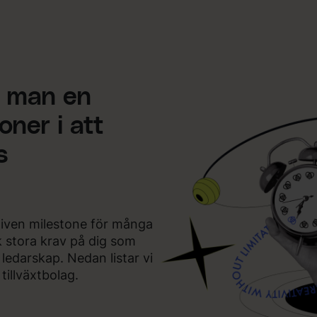
 man en
oner i att
s
given milestone för många
k stora krav på dig som
 ledarskap. Nedan listar vi
tillväxtbolag.