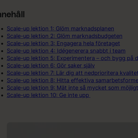
nnehåll
Scale-up lektion 1: Glöm marknadsplanen
Scale-up lektion 2: Glöm marknadsbudgeten
Scale-up lektion 3: Engagera hela företaget
Scale-up lektion 4: Idégenerera snabbt i team
Scale-up lektion 5: Experimentera – och bygg på 
Scale-up lektion 6: Gör saker själv
Scale-up lektion 7: Lär dig att nedprioritera kvalit
Scale-up lektion 8: Hitta effektiva samarbetsformer.
Scale-up lektion 9: Mät inte så mycket som möjlig
Scale-up lektion 10: Ge inte upp