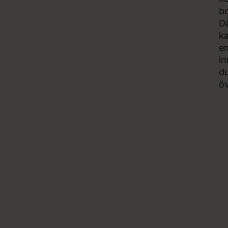
bo
Dä
ka
em
in
du
ö