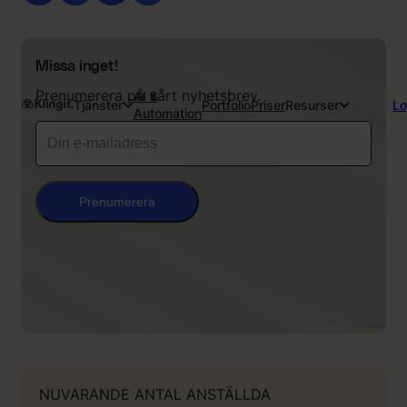
Missa inget!
Prenumerera på vårt nyhetsbrev.
AI &
Tjänster
Portfolio
Priser
Resurser
Lo
Automation
Prenumerera
NUVARANDE ANTAL ANSTÄLLDA