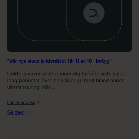
u
e
l
l
a
i
d
e
n
t
“Vår nya visuella identitet får 11 av 10 i betyg”
i
Doktera växer snabbt inom digital vård och hjälper
t
idag patienter över hela Sverige med bland annat
e
viktminskning. När…
t
f
l
Läs kundcase
å
r
Se mer
1
1
a
v