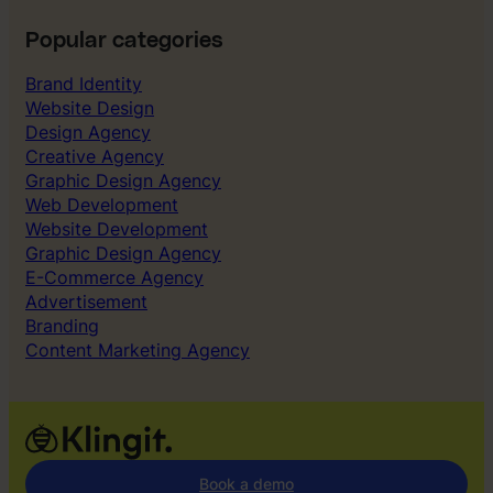
1
0
Popular categories
i
Brand Identity
b
Website Design
e
Design Agency
t
Creative Agency
y
Graphic Design Agency
g
Web Development
”
Website Development
Graphic Design Agency
E-Commerce Agency
Advertisement
Branding
Content Marketing Agency
Book a demo