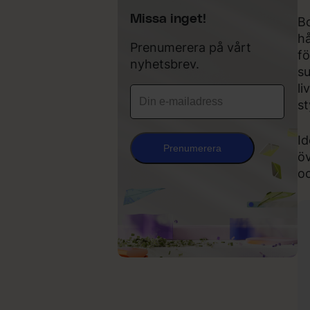
Missa inget!
Bo
hå
Prenumerera på vårt
fö
nyhetsbrev.
su
li
s
Id
Prenumerera
öv
oc