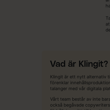
ha
Ta
at
de
Vad är Klingit?
Klingit är ett nytt alternativ 
förenklar innehållsprodukti
talanger med vår digitala pla
Vårt team består av inte bar
också begåvade copywriters,