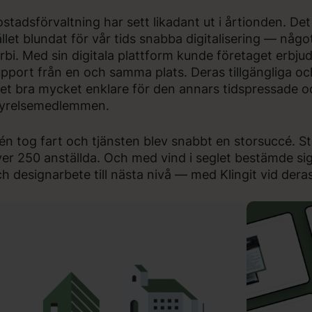
stadsförvaltning har sett likadant ut i årtionden. De
llet blundat för vår tids snabba digitalisering — nå
rbi. Med sin digitala plattform kunde företaget erbjuda
pport från en och samma plats. Deras tillgängliga oc
vet bra mycket enklare för den annars tidspressade 
tyrelsemedlemmen.
én tog fart och tjänsten blev snabbt en storsuccé. St
er 250 anställda. Och med vind i seglet bestämde sig
h designarbete till nästa nivå — med Klingit vid deras