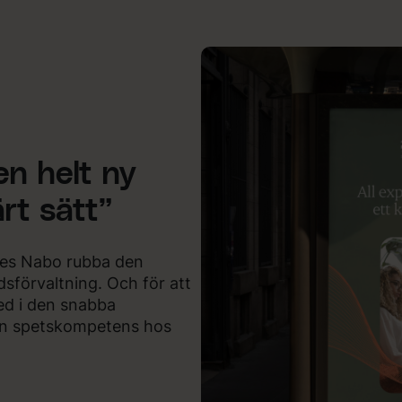
 en helt ny
ärt sätt”
ades Nabo rubba den
sförvaltning. Och för att
ed i den snabba
sin spetskompetens hos