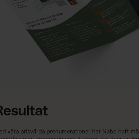
Resultat
d våra prisvärda prenumerationer har Nabo haft möjl
vända sig av nödvändig spetskompetens över en längre