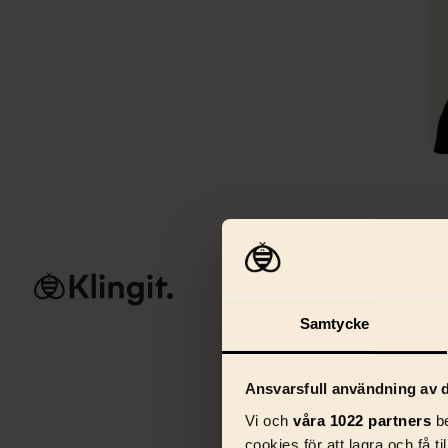
Tjänster
AI & 
Samtycke
Na
in
to
Ansvarsfull användning av d
sa
Vi och
våra 1022 partners
be
si
cookies för att lagra och få t