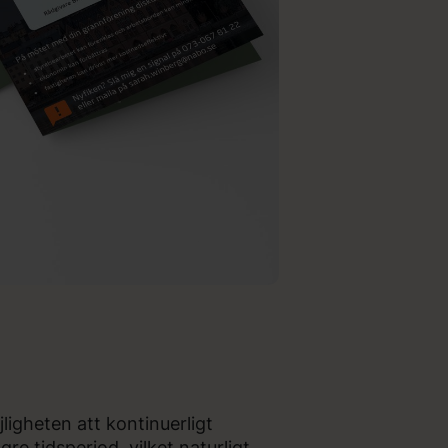
igheten att kontinuerligt
 tidsperiod, vilket naturligt