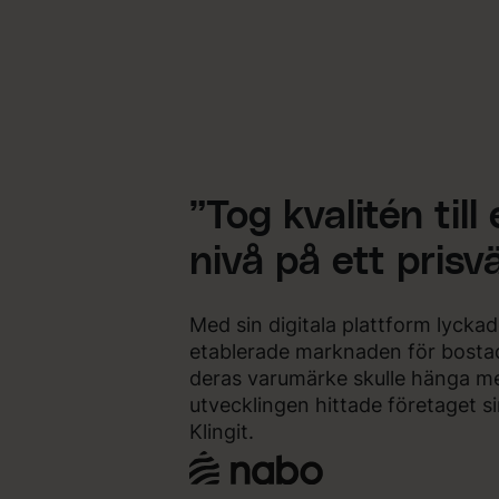
”Tog kvalitén till
nivå på ett prisv
Med sin digitala plattform lyck
etablerade marknaden för bostad
deras varumärke skulle hänga m
utvecklingen hittade företaget 
Klingit.