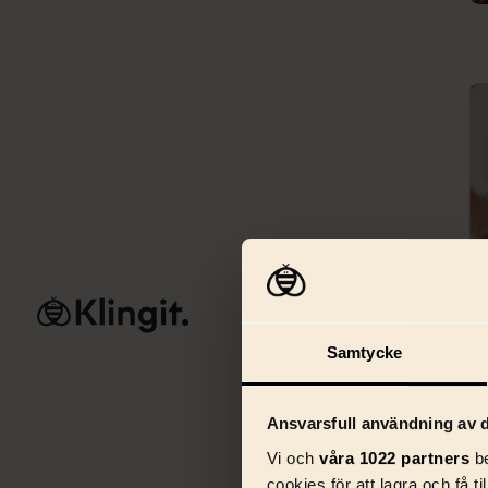
Tjänster
AI & 
Samtycke
Ansvarsfull användning av d
Vi och
våra 1022 partners
be
cookies för att lagra och få t