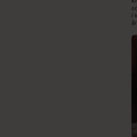
Kr
o
I 
år