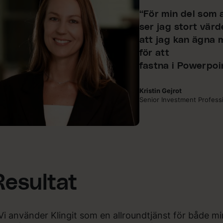
“För min del som 
ser jag stort värde
att jag kan ägna m
för att
fastna i Powerpoi
Kristin Gejrot
Senior Investment Professi
Resultat
Vi använder Klingit som en allroundtjänst för både mi