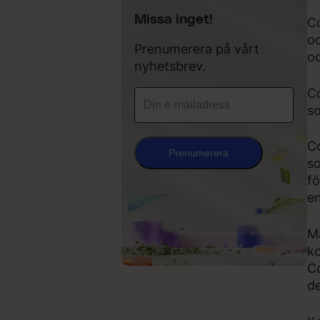
Missa inget!
Co
oc
Prenumerera på vårt
oc
nyhetsbrev.
Co
so
Co
Prenumerera
so
fö
en
Ma
ko
Co
de