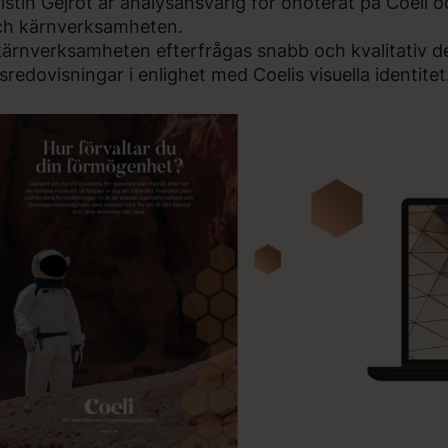
istin Gejrot är analysansvarig för onoterat på Coeli 
ch kärnverksamheten.
kärnverksamheten efterfrågas snabb och kvalitativ d
sredovisningar i enlighet med Coelis visuella identitet