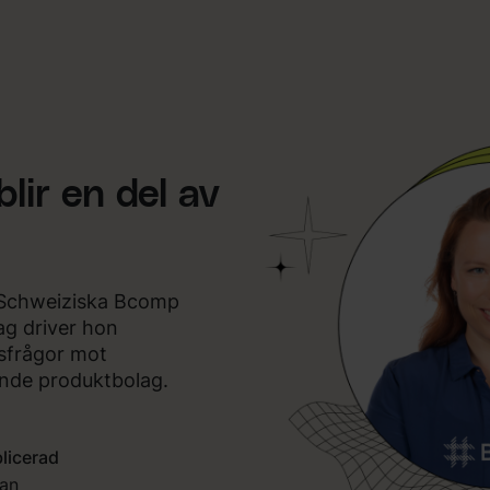
lir en del av
 Schweiziska Bcomp
ag driver hon
sfrågor mot
ande produktbolag.
licerad
jan