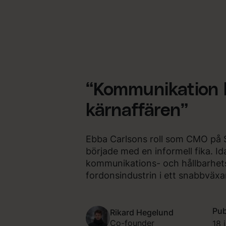
“Kommunikation b
kärnaffären”
Ebba Carlsons roll som CMO på
började med en informell fika. Id
kommunikations- och hållbarhet
fordonsindustrin i ett snabbväx
Pub
Rikard Hegelund
Co-founder
18 