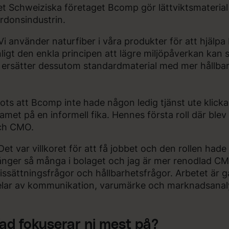
t Schweiziska företaget Bcomp gör lättviktsmaterial
rdonsindustrin.
Vi använder naturfiber i våra produkter för att hjälpa 
ligt den enkla principen att lägre miljöpåverkan kan 
 ersätter dessutom standardmaterial med mer hållba
ots att Bcomp inte hade någon ledig tjänst ute klick
amet på en informell fika. Hennes första roll där b
ch CMO.
Det var villkoret för att få jobbet och den rollen hade 
nger så många i bolaget och jag är mer renodlad C
issättningsfrågor och hållbarhetsfrågor. Arbetet är g
elar av kommunikation, varumärke och marknadsanal
ad fokuserar ni mest på?