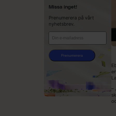
Missa inget!
Prenumerera på vårt
nyhetsbrev.
Prenumerera
Eb
en
La
– 
sk
oc