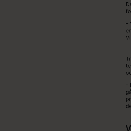
De
fo
– 
en
Vi
Tr
te
o
– 
gå
pr
d
V