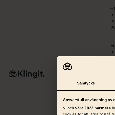
– 
my
pr
oc
Fö
mo
Ko
– 
Tjänster
AI & 
i
de
Samtycke
Ansvarsfull användning av d
Vi och
våra 1022 partners
be
cookies för att lagra och få t