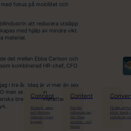
 med fokus på mobilitet och
bilindustrin att reducera utsläpp
skapas med hjälp av mindre vikt.
ra material.
ade det mellan Ebba Carlson och
lev som kombinerad HR-chef, CFO
jag i tre år. Idag är vi mer än sex
MO men sköter även
Concept
Content
Conver
anska brett och innefattar alla
ys.
Strategi, idéer
Det din
Få det att fu
och riktning.
målgrupp ser,
Klick, leads,
Hjärnan innan
hör, läser,
vad du än mä
bygget
scrollar – och
minns