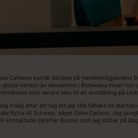
ba Carlsons karriär började på Handelshögskolans B
 global version av densamma i Botswana innan hon gic
ntmännen som senare blev till en anställning på U
Jag insåg efter ett tag att jag ville tillbaka till startu
ulle flytta till Schweiz, säger Ebba Carlson. Jag goo
h kontaktade därefter Bcomp som jag jobbar på ida