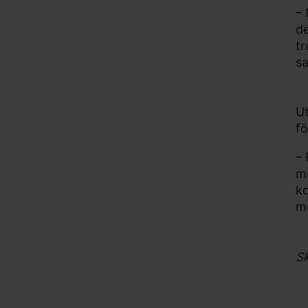
– 
de
tr
sa
Ut
fö
– 
me
ko
me
Sk