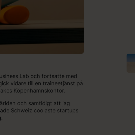
usiness Lab och fortsatte med
k vidare till en traineetjänst på
nibakes Köpenhamnskontor.
pvärlden och samtidigt att jag
glade Schweiz coolaste startups
g.