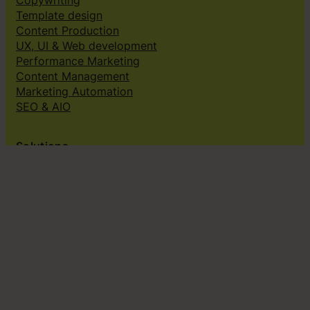
Copywriting
Template design
Content Production
UX, UI & Web development
Performance Marketing
Content Management
Marketing Automation
SEO & AIO
Solutions
Creative subscriptions
Brand platform
Web Design & dev
Klingit On-Brand Studio
Klingit for
Small marketing teams
Growing marketing teams
Established marketing teams
Sales teams