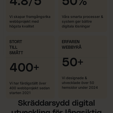
4.8/5
50%
Vi skapar framgångsrika
Våra smarta processer &
webbprojekt med
system ger bättre
högsta kvalitet
digitala lösningar
STORT
ERFAREN
TILL
WEBBYRÅ
SMÅTT
50+
400+
Vi designade &
utvecklade över 50
Vi har färdigställt över
hemsidor under 2024
400 webbprojekt sedan
starten 2021
Skräddarsydd digital
utveckling för långsiktig