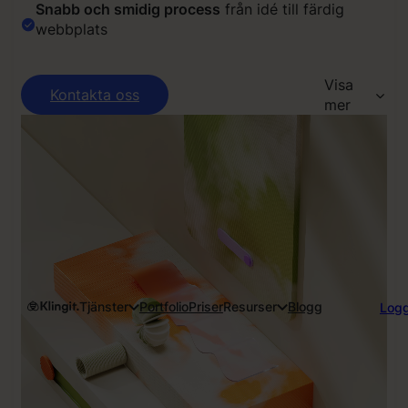
Snabb och smidig process
från idé till färdig
webbplats
Visa
Kontakta oss
mer
Tjänster
Portfolio
Priser
Resurser
Blogg
Logg