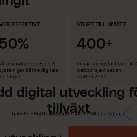
ingit
MER EFFEKTIVT
STORT TILL SMÅTT
50%
400+
Våra smarta processer &
Vi har färdigställt över 40
system ger bättre digitala
webbprojekt sedan
lösningar
starten 2021
 digital utveckling f
tillväxt
Tjänster
Portfolio
Priser
Resurser
Blogg
Logga in