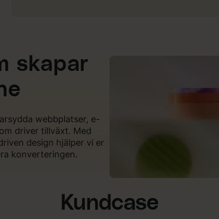
m skapar
ine
darsydda webbplatser, e-
om driver tillväxt. Med
iven design hjälper vi er
ra konverteringen.
Kundcase