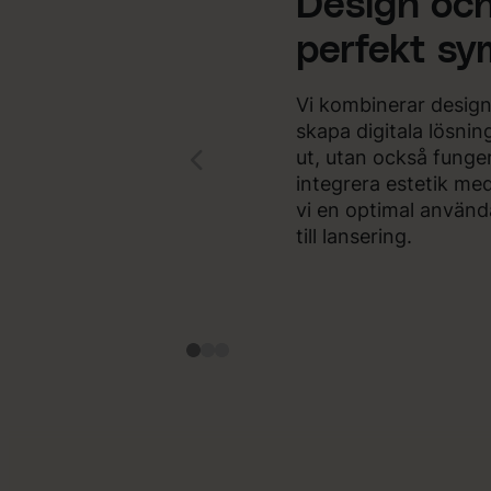
Design och
perfekt sy
Vi kombinerar design
skapa digitala lösnin
ut, utan också funge
integrera estetik med
vi en optimal använd
till lansering.