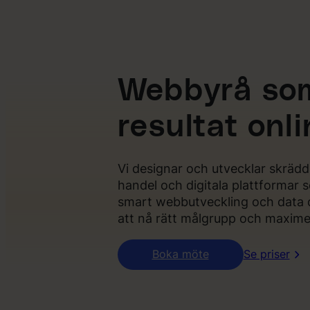
Webbyrå so
resultat onl
Vi designar och utvecklar skräd
handel och digitala plattformar s
smart webbutveckling och data dr
att nå rätt målgrupp och maxime
Boka möte
Se priser