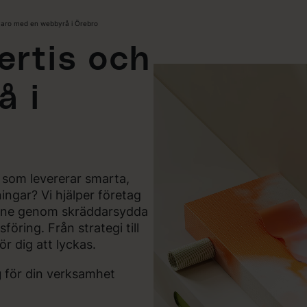
varo med en webbyrå i Örebro
ertis och
å i
som levererar smarta,
ingar? Vi hjälper företag
line genom skräddarsydda
öring. Från strategi till
ör dig att lyckas.
g
för din verksamhet