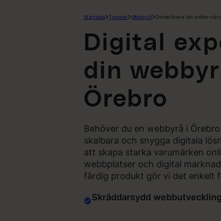
Hoppa
Startsida
Tjanster
Webbyrå
Omdefiniera din online-när
till
innehåll
Digital exp
din webbyr
Örebro
Behöver du en webbyrå i Örebro 
skalbara och snygga digitala lösn
att skapa starka varumärken on
webbplatser och digital marknadsf
färdig produkt gör vi det enkelt f
Skräddarsydd
webbutvecklin