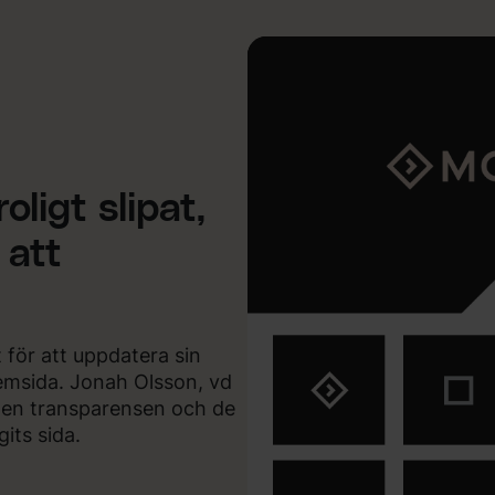
oligt slipat,
 att
t för att uppdatera sin
 hemsida. Jonah Olsson, vd
den transparensen och de
its sida.