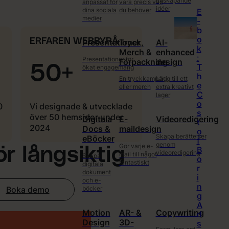
nyskapande
anpassat för
vara precis vad
idéer
dina sociala
du behöver
E
medier
-
b
o
ERFAREN WEBBYRÅ
Presentationer
Tryck,
AI-
k
Merch &
enhanced
:
Presentationer för
Förpackning
design
50+
T
ökat engagemang
h
En tryckkampanj
Lägg till ett
e
eller merch
extra kreativt
C
lager
o
0
Vi designade & utvecklade
s
över 50 hemsidor under
Digitala
E-
Videoredigering
t
2024
Docs &
maildesign
o
Skapa berättelser
eBöcker
f
genom
Gör varje e-
ör långsiktig
B
videoredigering
mail till något
Skapa
o
fantastiskt
digitala
r
dokument
i
och e-
n
böcker
Boka demo
g
A
Motion
AR- &
Copywriting
d
Design
3D-
s