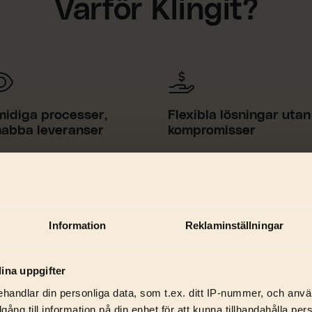
Varför Klingit?
midiga processer,
Flexibla lösningar utan
nabba leveranser
kompromisser
rt erfarna team
Ny hemsida, redesign ell
vererar professionella
löpande optimering? Vi
bbplatser utan onödigt
skräddarsyr lösningar
ångel. Mindre fluff &
efter era behov, utan
r fokus på resultat som
långa avtal eller dolda
Information
Reklaminställningar
ärker era affärsmål.
kostnader.
ina uppgifter
handlar din personliga data, som t.ex. ditt IP-nummer, och anv
illgång till information på din enhet för att kunna tillhandahålla pe