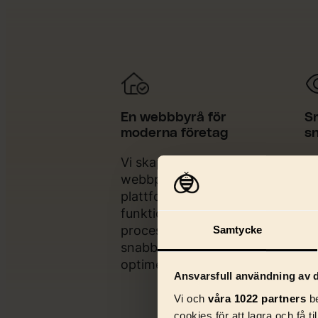
En webbbyrå för
S
moderna företag
s
Vi skapar skräddarsydda
Vå
webbplatser med strategi,
le
plattform, design &
we
funktionalitet. Med smarta
kr
processer bygger vi
me
Samtycke
snabba, skalbara & SEO-
st
optimerade lösningar.
Ansvarsfull användning av d
Vi och
våra 1022 partners
be
cookies för att lagra och få t