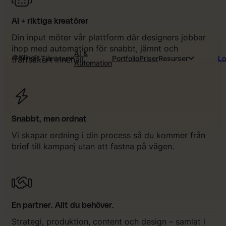
AI + riktiga kreatörer
Din input möter vår plattform där designers jobbar
ihop med automation för snabbt, jämnt och
AI &
Tjänster
Portfolio
Priser
Resurser
Lo
träffsäkert innehåll.
Automation
Snabbt, men ordnat
Vi skapar ordning i din process så du kommer från
brief till kampanj utan att fastna på vägen.
En partner. Allt du behöver.
Strategi, produktion, content och design – samlat i