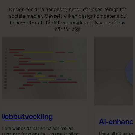
Design för dina annonser, presentationer, rörligt för
sociala medier. Oavsett vilken designkompetens du
behöver för att få ditt varumärke att lysa – vi finns
här för dig!
ebbutveckling
AI-enhance
 bra webbsida har en balans mellan
Lägg till ett extra k
sign och funktionalitet – detta är något