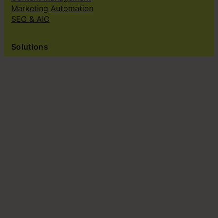
Marketing Automation
SEO & AIO
Solutions
Creative subscriptions
Brand platform
Web Design & dev
Klingit On-Brand Studio
Klingit for
Small marketing teams
Growing marketing teams
Established marketing teams
Sales teams
Design teams
Subscribe to our newsletter
Its great and we promise not to be annoying, just