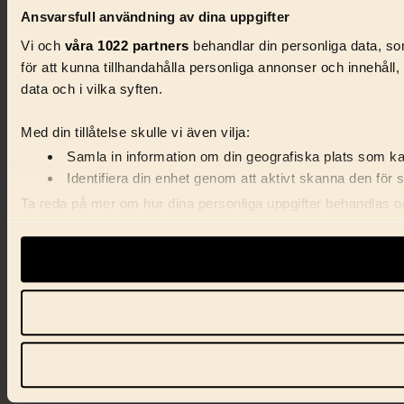
Ansvarsfull användning av dina uppgifter
Vi och
våra 1022 partners
behandlar din personliga data, som
för att kunna tillhandahålla personliga annonser och innehåll
data och i vilka syften.
Med din tillåtelse skulle vi även vilja:
Samla in information om din geografiska plats som kan
Identifiera din enhet genom att aktivt skanna den för 
Ta reda på mer om hur dina personliga uppgifter behandlas och
förklaringen.
Vi använder enhetsidentifierare för att anpassa innehåll, ann