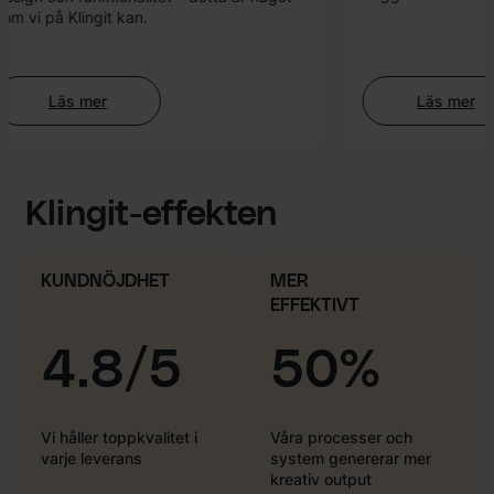
m vi på Klingit kan.
Läs mer
Läs mer
:
:
Webbutveckling
AI-
enhanc
Design
Klingit-effekten
KUNDNÖJDHET
MER
EFFEKTIVT
4.8/5
50%
Vi håller toppkvalitet i
Våra processer och
varje leverans
system genererar mer
kreativ output