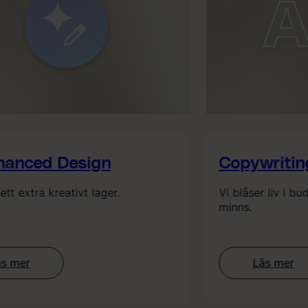
anced Design
Copywriting
t extra kreativt lager.
Vi blåser liv i bud
minns.
mer
Läs mer
:
I-
Copywrit
nhanced