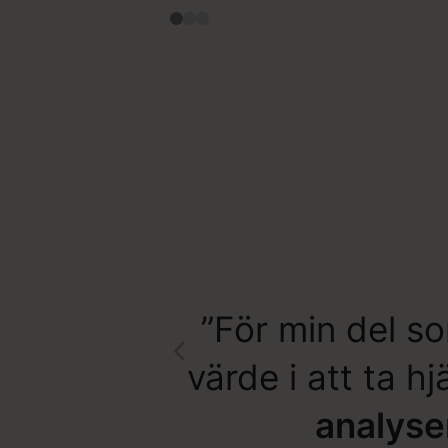
”För min del so
värde i att ta hj
analyse