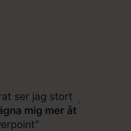
at ser jag stort
ägna mig mer åt
werpoint”