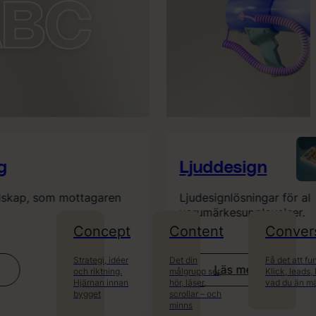
Ljuddesign
skap, som mottagaren
Ljudesignlösningar för alla a
varumärkesupplevelser.
Concept
Content
Conver
Strategi, idéer
Det din
Få det att fu
Läs mer
och riktning.
målgrupp ser,
Klick, leads,
:
Hjärnan innan
hör, läser,
vad du än mä
ing
Ljuddesign
bygget
scrollar – och
minns