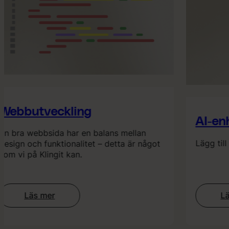
ebbutveckling
AI-enh
bra webbsida har en balans mellan
Lägg till et
ign och funktionalitet – detta är något
 vi på Klingit kan.
Läs mer
Läs 
:
:
Webbutveckling
A
e