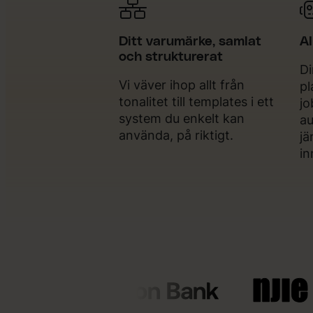
Ditt varumärke, samlat
AI
och strukturerat
Di
Vi väver ihop allt från
pl
tonalitet till templates i ett
jo
system du enkelt kan
au
använda, på riktigt.
jä
in