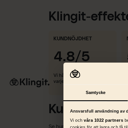
D
Klingit-effek
KUNDNÖJDHET
4.8/5
Vi håller toppkvalitet i
varje leverans
Tjänster
AI & 
Samtycke
Kundcase
Ansvarsfull användning av d
Vi och
våra 1022 partners
be
Se hur vi jobbar med några av v
cookies för att lagra och få t