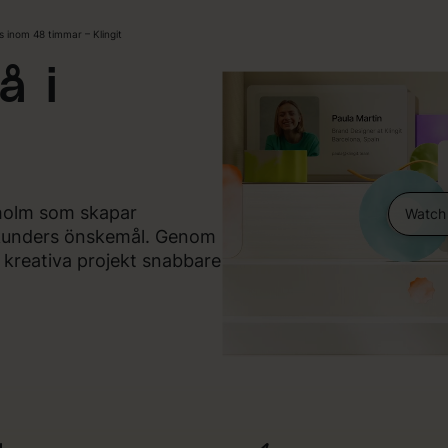
 inom 48 timmar – Klingit
å i
ckholm som skapar
Watch
 kunders önskemål. Genom
v kreativa projekt snabbare