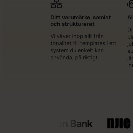
Ditt varumärke, samlat
AI
och strukturerat
Di
Vi väver ihop allt från
pl
tonalitet till templates i ett
jo
system du enkelt kan
au
använda, på riktigt.
jä
in