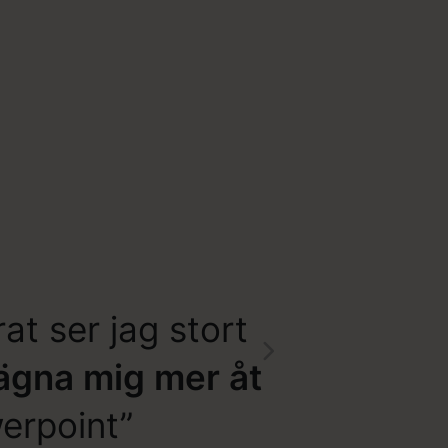
at ser jag stort
ägna mig mer åt
werpoint”