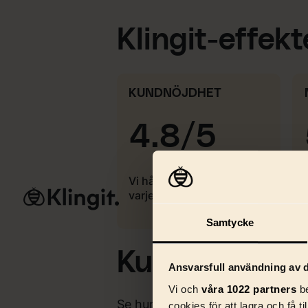
Klingit-effek
KUNDNÖJDHET
4.8/5
Vi håller toppkvalitet i
varje leverans
Tjänster
AI & 
Samtycke
Kundcase
Ansvarsfull användning av d
Vi och
våra 1022 partners
be
Se hur vi jobbar med några av v
cookies för att lagra och få t