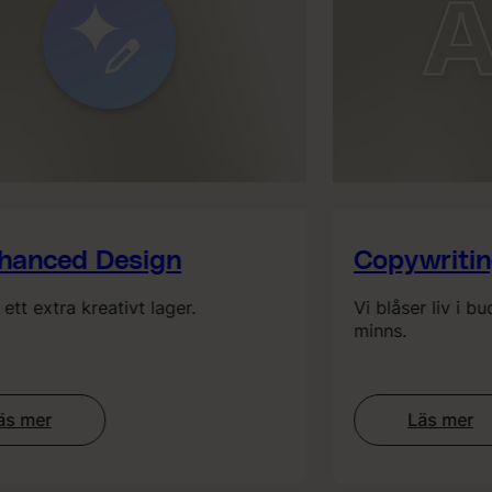
anced Design
Copywriting
tt extra kreativt lager.
Vi blåser liv i bu
minns.
 mer
Läs mer
:
:
AI-
Copywri
enhanced