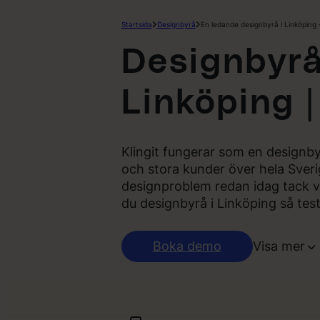
Startsida
Designbyrå
En ledande designbyrå i Linköping –
Designbyrå
Linköping |
Klingit fungerar som en designb
och stora kunder över hela Sverig
designproblem redan idag tack va
du designbyrå i Linköping så test
Boka demo
Visa mer