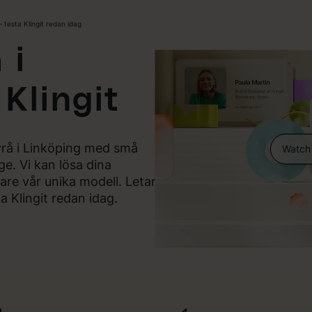
 testa Klingit redan idag
 i
 Klingit
yrå i Linköping med små
Watch
e. Vi kan lösa dina
re vår unika modell. Letar
a Klingit redan idag.