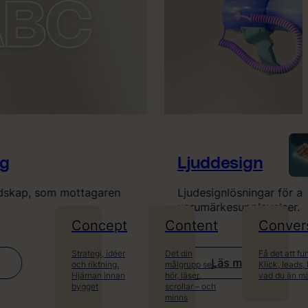
Ljuddesign
dskap, som mottagaren
Ljudesignlösningar för alla 
varumärkesupplevelser.
Concept
Content
Conver
Strategi, idéer
Det din
Få det att fu
Läs mer
och riktning.
målgrupp ser,
Klick, leads,
:
Hjärnan innan
hör, läser,
vad du än mä
ting
Ljuddesign
bygget
scrollar – och
minns