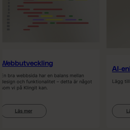
ebbutveckling
AI-enh
n bra webbsida har en balans mellan
Lägg till e
sign och funktionalitet – detta är något
m vi på Klingit kan.
Läs mer
Läs
:
Webbutveckling