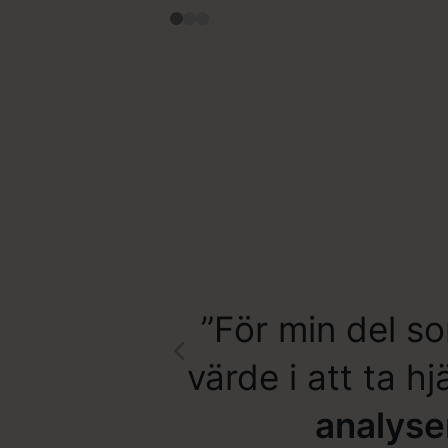
”För min del so
värde i att ta hj
analyse