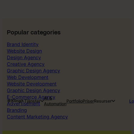
Popular categories
Brand Identity
Website Design
Design Agency
Creative Agency
Graphic Design Agency
Web Development
Website Development
Graphic Design Agency
E-Commerce Agency
AI &
Tjänster
Portfolio
Priser
Resurser
Lo
Advertisement
Automation
Branding
Content Marketing Agency