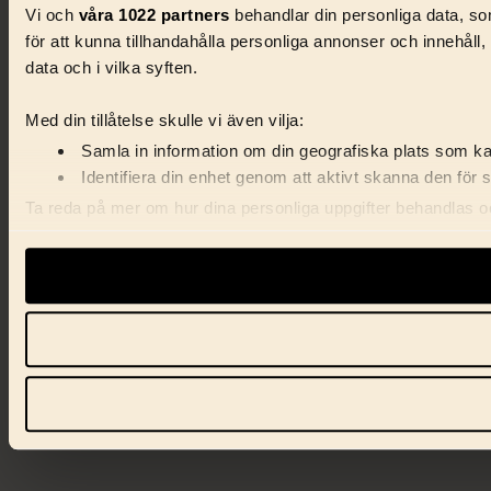
Vi och
våra 1022 partners
behandlar din personliga data, som
för att kunna tillhandahålla personliga annonser och innehåll
data och i vilka syften.
Med din tillåtelse skulle vi även vilja:
Samla in information om din geografiska plats som kan
Identifiera din enhet genom att aktivt skanna den för 
Ta reda på mer om hur dina personliga uppgifter behandlas och
förklaringen.
Vi använder enhetsidentifierare för att anpassa innehåll, ann