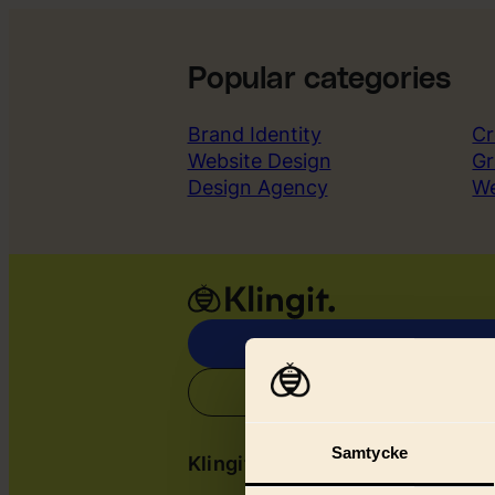
Popular categories
Brand Identity
Cr
Website Design
Gr
Design Agency
W
Samtycke
Klingit
Serv