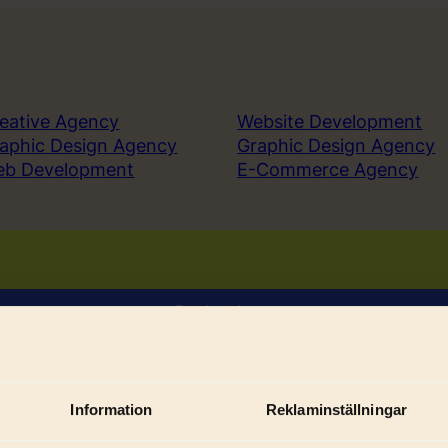
eative Agency
Website Development
aphic Design Agency
Graphic Design Agency
eb Development
E-Commerce Agency
Book a demo
Sign in
Information
Reklaminställningar
Sub
ices
Solutions