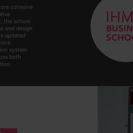
ore cohesive
tive
t, the school
es and design
its updated
 more
tion system
oss both
tion.