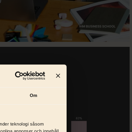
Om
änder teknologi såsom
rsonliga annonser och innehåll,