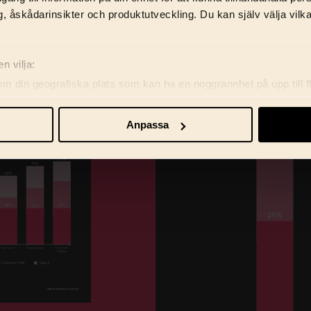
, åskådarinsikter och produktutveckling. Du kan själv välja vilk
n vilja:
om din geografiska plats som kan ha en noggrannhet på upp till f
genom att aktivt skanna den för specifika kännetecken (fingeravt
rsonliga uppgifter behandlas och ställ in dina preferenser i
deta
Anpassa
ke när som helst från cookie-förklaringen.
re för att anpassa innehåll, annonser samt analysera vår trafik. V
marbetspartners.