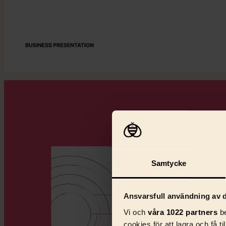
Samtycke
Ansvarsfull användning av d
Vi och
våra 1022 partners
be
cookies för att lagra och få t