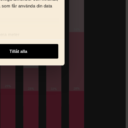
a som får använda din data
lera meter
ryck)
ljsektionen
. Du kan ändra
Tillåt alla
i delar dessa identifierare