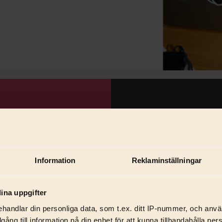
Information
Reklaminställningar
ina uppgifter
handlar din personliga data, som t.ex. ditt IP-nummer, och anv
illgång till information på din enhet för att kunna tillhandahålla pe