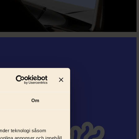
Om
änder teknologi såsom
rsonliga annonser och innehåll,