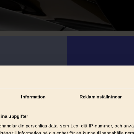
Information
Reklaminställningar
ina uppgifter
handlar din personliga data, som t.ex. ditt IP-nummer, och anv
illgång till information på din enhet för att kunna tillhandahålla pe