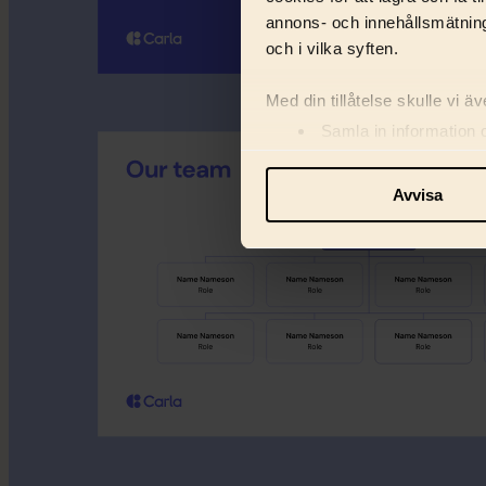
annons- och innehållsmätning
och i vilka syften.
Med din tillåtelse skulle vi äve
Samla in information 
Identifiera din enhet 
Ta reda på mer om hur dina pe
Avvisa
eller dra tillbaka ditt samtyc
Vi använder enhetsidentifiera
och information med våra sa