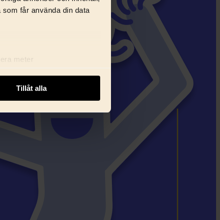
a som får använda din data
lera meter
ryck)
ljsektionen
. Du kan ändra
Tillåt alla
i delar dessa identifierare