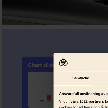
Samtycke
Ansvarsfull användning av d
Vi och
våra 1022 partners
be
cookies för att lagra och få t