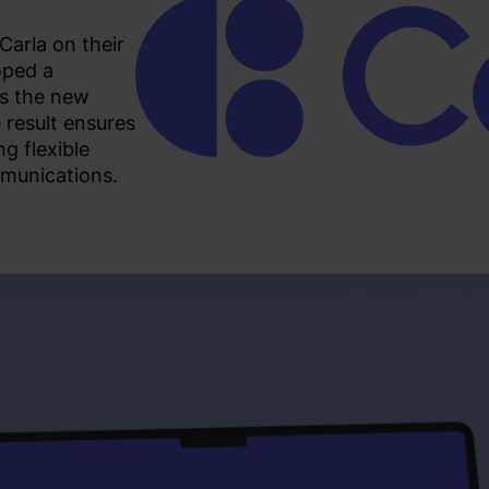
Carla on their
oped a
gs the new
e result ensures
g flexible
mmunications.