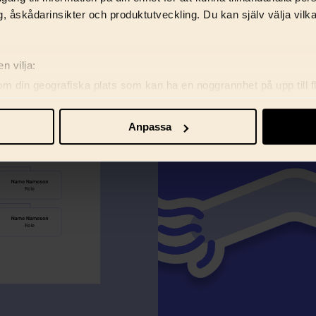
, åskådarinsikter och produktutveckling. Du kan själv välja vilk
n vilja:
om din geografiska plats som kan ha en noggrannhet på upp till f
genom att aktivt skanna den för specifika kännetecken (fingeravt
rsonliga uppgifter behandlas och ställ in dina preferenser i
deta
Anpassa
ke när som helst från cookie-förklaringen.
re för att anpassa innehåll, annonser samt analysera vår trafik. V
marbetspartners.