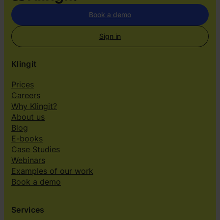
Book a demo
Sign in
Klingit
Prices
Careers
Why Klingit?
About us
Blog
E-books
Case Studies
Webinars
Examples of our work
Book a demo
Services