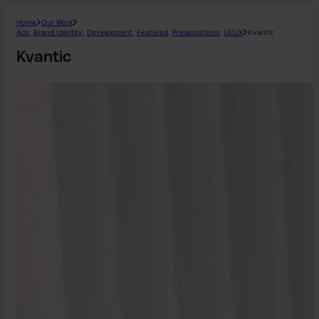
Home
Our Work
Ads
,
Brand Identity
,
Development
,
Featured
,
Presentations
,
UI/UX
Kvantic
Kvantic