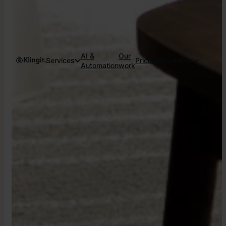
AI &
Our
Services
Pricing
Resources
Automation
work