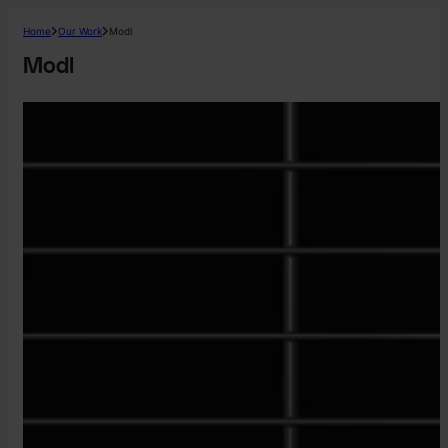
Home
Our Work
Modl
Modl