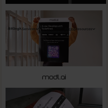
AI &
Our
Services
Pricing
Resources
Automation
work