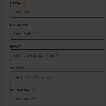
FORNAVN
FORNAVN
*
*
ETTERNAVN
ETTERNAVN
*
*
E-POST
E-POST
*
*
TELEFON
TELEFON
*
*
SELSKAPSNAVN
HVA SLAGS TYPE PROSJEKT?
*
Velg tjenester