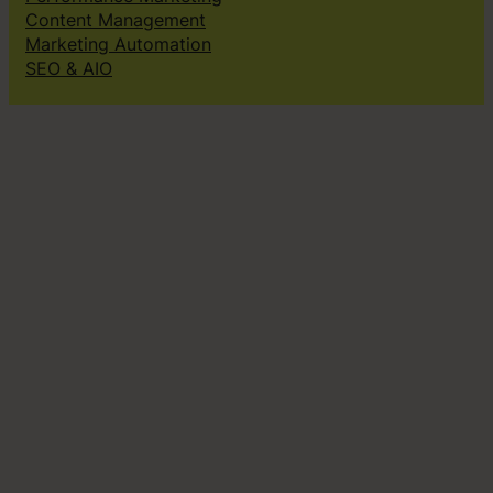
Content Management
Marketing Automation
SEO & AIO
Solutions
Creative subscriptions
Brand platform
Web Design & dev
Klingit On-Brand Studio
Klingit for
Small marketing teams
Growing marketing teams
Established marketing teams
Sales teams
Design teams
Subscribe to our newsletter