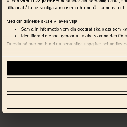
Vi och
våra 1022 partners
behandlar din personliga data, som
tillhandahålla personliga annonser och innehåll, annons- och 
Med din tillåtelse skulle vi även vilja:
Samla in information om din geografiska plats som kan
Identifiera din enhet genom att aktivt skanna den för 
Ta reda på mer om hur dina personliga uppgifter behandlas och
Vi använder enhetsidentifierare för att anpassa innehåll, ann