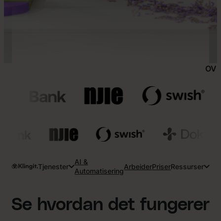
OVE
AI &
Tjenester
Arbeider
Priser
Ressurser
Automatisering
Se hvordan det fungerer