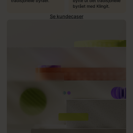
tradisjonelle byråer.
bytte ut det tradisjonelle
byrået med Klingit.
Se kundecaser