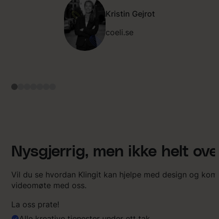
r
Kristin Gejrot
a
t
coeli.se
d
e
t
s
o
m
v
a
r
v
a
n
s
Nysgjerrig, men ikke helt ov
k
e
l
Vil du se hvordan Klingit kan hjelpe med design og ko
i
videomøte med oss.
g
f
La oss prate!
o
Alle kreative tjenester under ett tak
r