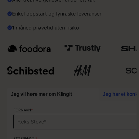
o
s
Enkel oppstart og lynraske leveranser
s
å
1 måned prøvetid uten risiko
b
e
s
k
r
i
v
e
”
Jeg vil høre mer om Klingit
Jeg har et konk
FORNAVN
FORNAVN
*
*
ETTERNAVN
ETTERNAVN
*
*