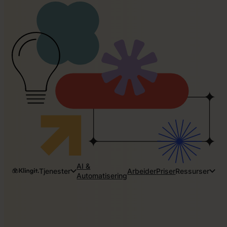
AI &
Tjenester
Arbeider
Priser
Ressurser
Automatisering