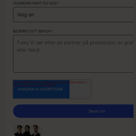
HVORDAN FANT DU OSS?
KORT OM PROSJEKTET
BESKRIV DITT BEHOV
*
Vårt team svarer vanligvis innen 1 time på arbeidsdager (mand
kl. 09-16).