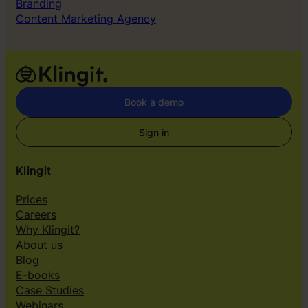
Branding
Content Marketing Agency
Book a demo
Sign in
Klingit
Prices
Careers
Why Klingit?
About us
Blog
E-books
Case Studies
Webinars