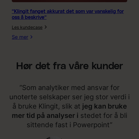
e
s
“Klingit fanget akkurat det som var vanskelig for
h
oss å beskrive”
e
Les kundecase
l
:
t
“
Se mer
r
K
i
l
k
i
t
n
Hør det fra våre kunder
i
g
g
i
”
t
f
”Som analytiker med ansvar for
a
n
unoterte selskaper ser jeg stor verdi i
g
å bruke Klingit, slik at
jeg kan bruke
e
t
mer tid på analyser i
stedet for å bli
a
sittende fast i Powerpoint”
k
k
u