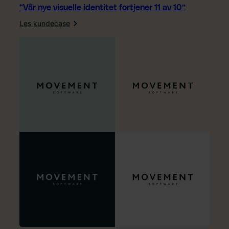
“Vår nye visuelle identitet fortjener 11 av 10”
Les kundecase
:
“
V
å
r
n
y
e
v
i
s
u
e
l
l
e
i
d
e
n
t