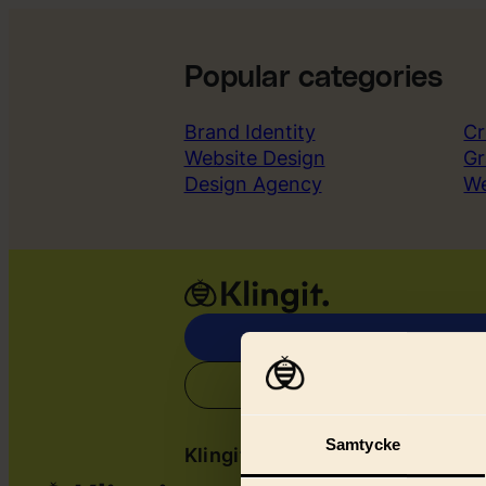
Popular categories
Brand Identity
Cr
Website Design
Gr
Design Agency
W
Samtycke
Klingit
Serv