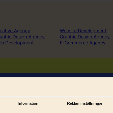
eative Agency
Website Development
aphic Design Agency
Graphic Design Agency
eb Development
E-Commerce Agency
Book a demo
Sign in
Information
Reklaminställningar
Sub
ices
Solutions