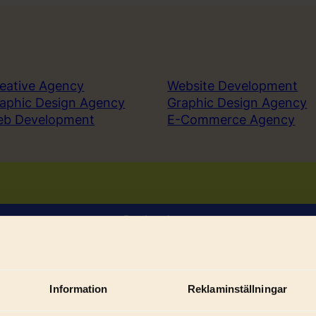
eative Agency
Website Development
aphic Design Agency
Graphic Design Agency
eb Development
E-Commerce Agency
Book a demo
Sign in
Information
Reklaminställningar
Sub
ices
Solutions