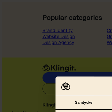
Popular categories
Brand Identity
Cr
Website Design
Gr
Design Agency
W
Samtycke
Klingit
Serv