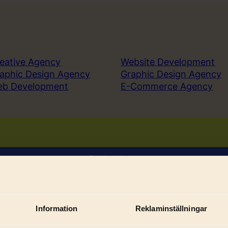
eative Agency
Website Development
aphic Design Agency
Graphic Design Agency
eb Development
E-Commerce Agency
Book a demo
Sign in
Information
Reklaminställningar
Sub
ices
Solutions