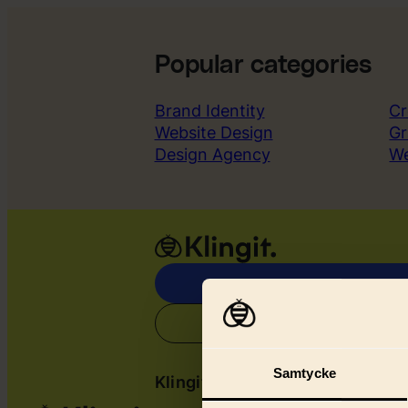
Popular categories
Brand Identity
Cr
Website Design
Gr
Design Agency
W
Samtycke
Klingit
Serv