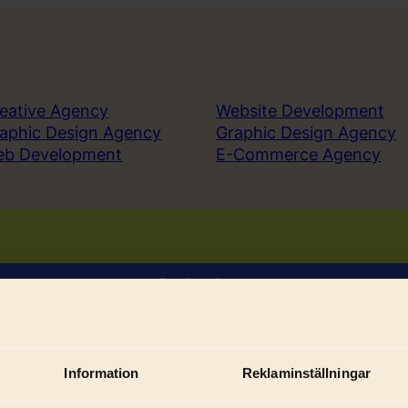
eative Agency
Website Development
aphic Design Agency
Graphic Design Agency
eb Development
E-Commerce Agency
Book a demo
Sign in
Information
Reklaminställningar
Sub
ices
Solutions