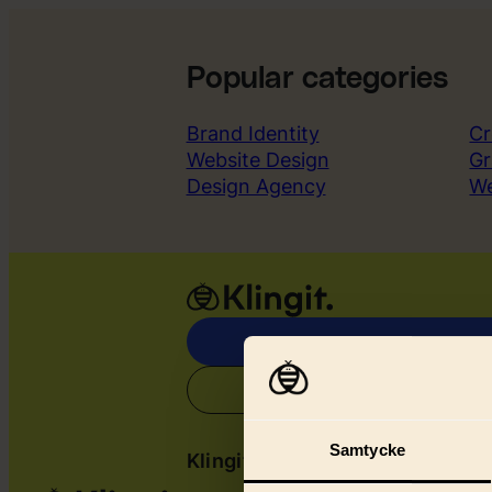
Popular categories
Brand Identity
Cr
Website Design
Gr
Design Agency
W
Samtycke
Klingit
Serv