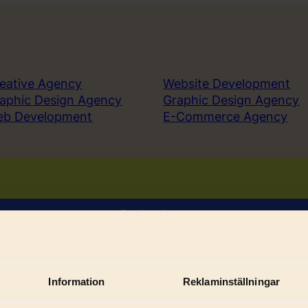
eative Agency
Website Development
aphic Design Agency
Graphic Design Agency
eb Development
E-Commerce Agency
Book a demo
Sign in
Information
Reklaminställningar
Sub
ices
Solutions