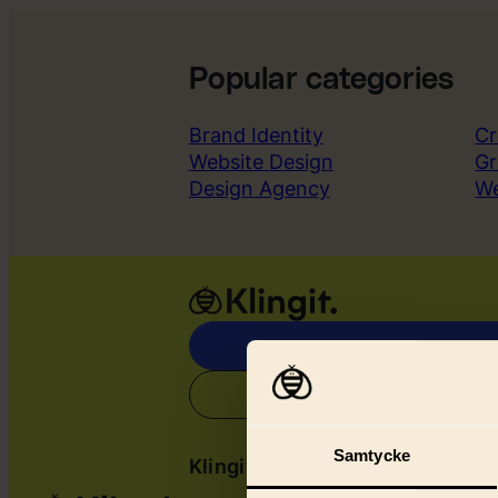
Popular categories
Brand Identity
Cr
Website Design
Gr
Design Agency
W
Samtycke
Klingit
Serv