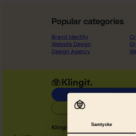
Popular categories
Brand Identity
Cr
Website Design
Gr
Design Agency
W
Samtycke
Klingit
Serv