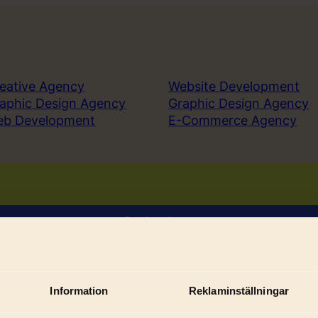
eative Agency
Website Development
aphic Design Agency
Graphic Design Agency
eb Development
E-Commerce Agency
Book a demo
Sign in
Information
Reklaminställningar
Sub
ices
Solutions