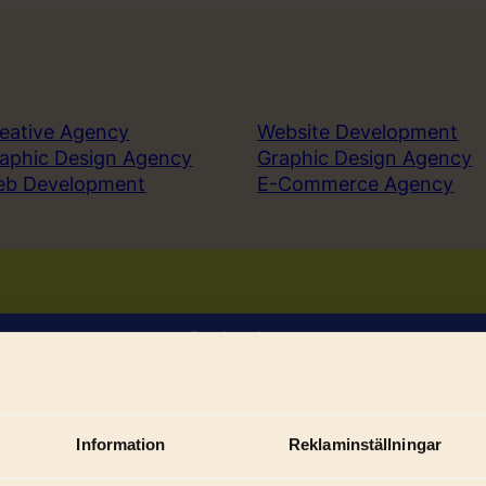
eative Agency
Website Development
aphic Design Agency
Graphic Design Agency
eb Development
E-Commerce Agency
Book a demo
Sign in
Information
Reklaminställningar
Sub
ices
Solutions