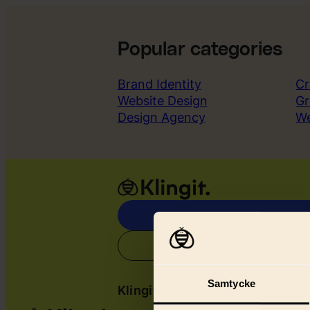
Popular categories
Brand Identity
Cr
Website Design
Gr
Design Agency
W
Samtycke
Klingit
Serv