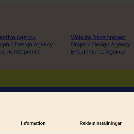
eative Agency
Website Development
aphic Design Agency
Graphic Design Agency
eb Development
E-Commerce Agency
Book a demo
Sign in
Information
Reklaminställningar
Sub
ices
Solutions