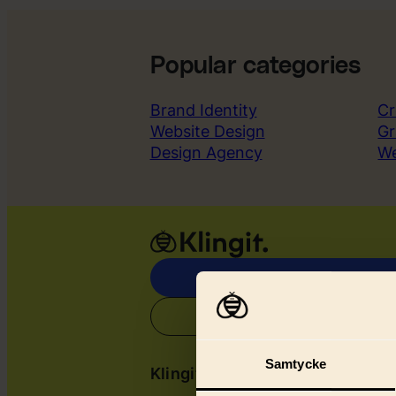
Popular categories
Brand Identity
Cr
Website Design
Gr
Design Agency
W
Samtycke
Klingit
Serv